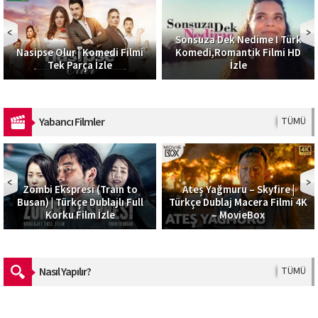
Sonsuza Dek Nedime I Türk
Nasipse Olur | Komedi Filmi
Komedi,Romantik Filmi HD
Tek Parça İzle
İzle
Yabancı Filmler
TÜMÜ
Zombi Ekspresi (Train to
Ateş Yağmuru – Skyfire |
Busan) | Türkçe Dublajlı Full
Türkçe Dublaj Macera Filmi 4K
Korku Film İzle
– MovieBox
Nasıl Yapılır?
TÜMÜ