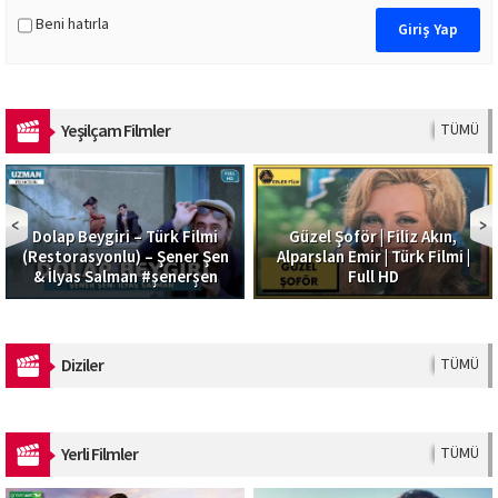
Beni hatırla
Yeşilçam Filmler
TÜMÜ
Dolap Beygiri – Türk Filmi
Güzel Şoför | Filiz Akın,
(Restorasyonlu) – Şener Şen
Alparslan Emir | Türk Filmi |
& İlyas Salman #şenerşen
Full HD
Diziler
TÜMÜ
Yerli Filmler
TÜMÜ