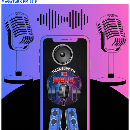
MeGaTuRK FM 99.9