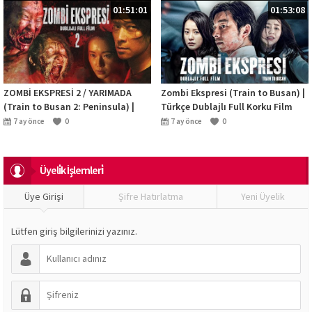
01:51:01
01:53:08
ZOMBİ EKSPRESİ 2 / YARIMADA
Zombi Ekspresi (Train to Busan) |
(Train to Busan 2: Peninsula) |
Türkçe Dublajlı Full Korku Film
Türkçe Dublajlı Full Korku Film
İzle
7 ay önce
0
7 ay önce
0
İzle
Üyeli̇k İşlemleri̇
Üye Girişi
Şifre Hatırlatma
Yeni Üyelik
Lütfen giriş bilgilerinizi yazınız.