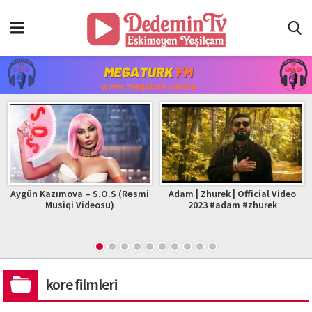
Aygün Kazımova – S.O.S (Rəsmi
Adam | Zhurek | Official Video
Musiqi Videosu)
2023 #adam #zhurek
kore filmleri