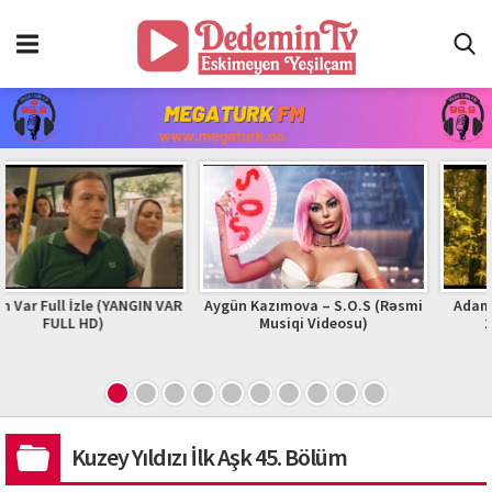
İzle (YANGIN VAR
Aygün Kazımova – S.O.S (Rəsmi
Adam | Zhurek | O
 HD)
Musiqi Videosu)
2023 #adam
Kuzey Yıldızı İlk Aşk 45. Bölüm