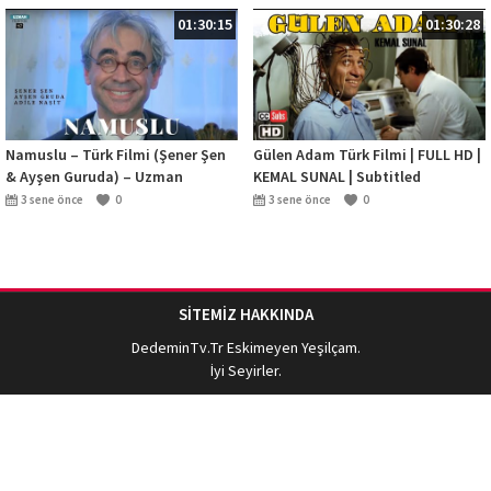
01:30:15
01:30:28
Namuslu – Türk Filmi (Şener Şen
Gülen Adam Türk Filmi | FULL HD |
& Ayşen Guruda) – Uzman
KEMAL SUNAL | Subtitled
Filmcilik
3 sene önce
0
3 sene önce
0
SİTEMİZ HAKKINDA
DedeminTv.Tr
Eskimeyen Yeşilçam.
İyi Seyirler.