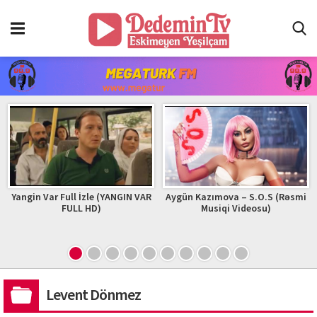
Yangin Var Full İzle (YANGIN VAR
Aygün Kazımova – S.O.S (Rəsmi
FULL HD)
Musiqi Videosu)
Levent Dönmez