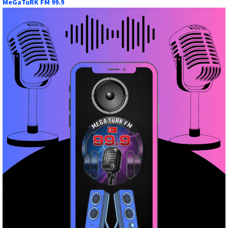
MeGaTuRK FM 99.9