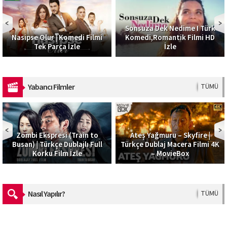
Sonsuza Dek Nedime I Türk
Nasipse Olur | Komedi Filmi
Komedi,Romantik Filmi HD
Tek Parça İzle
İzle
Yabancı Filmler
TÜMÜ
Zombi Ekspresi (Train to
Ateş Yağmuru – Skyfire |
Busan) | Türkçe Dublajlı Full
Türkçe Dublaj Macera Filmi 4K
Korku Film İzle
– MovieBox
Nasıl Yapılır?
TÜMÜ