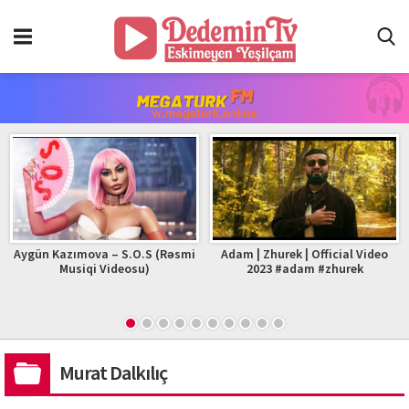
Aygün Kazımova – S.O.S (Rəsmi
Adam | Zhurek | Official Video
Musiqi Videosu)
2023 #adam #zhurek
Murat Dalkılıç