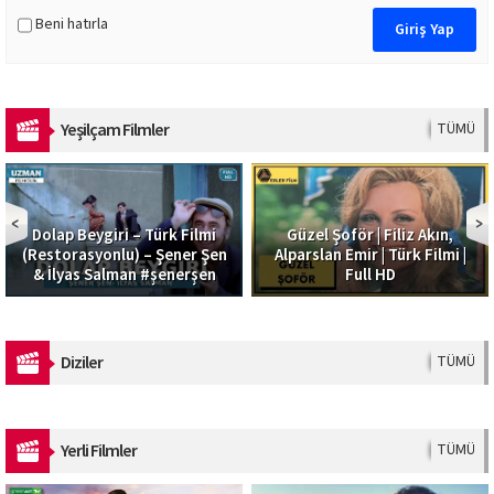
Beni hatırla
Yeşilçam Filmler
TÜMÜ
Dolap Beygiri – Türk Filmi
Güzel Şoför | Filiz Akın,
(Restorasyonlu) – Şener Şen
Alparslan Emir | Türk Filmi |
& İlyas Salman #şenerşen
Full HD
Diziler
TÜMÜ
Yerli Filmler
TÜMÜ