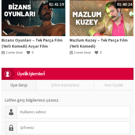
01:41:19
01:40:24
Bizans Oyunları – Tek Parça Film
Mazlum Kuzey – Tek Parça Film
(Yerli Komedi) Avşar Film
(Yerli Komedi)
2 sene önce
0
2 sene önce
0
Üyeli̇k İşlemleri̇
Üye Girişi
Şifre Hatırlatma
Yeni Üyelik
Lütfen giriş bilgilerinizi yazınız.