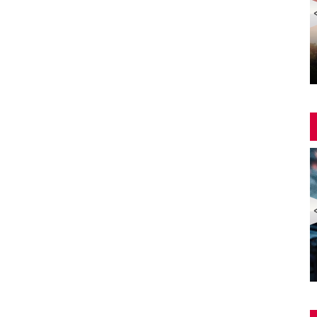
Yangin Var Full İzle (YANGIN VAR FULL HD)
ZOMBİ EKSPRESİ 2 / YARIMADA (Train to Busan 2:
Peninsula) | Türkçe Dublajlı Full Korku Film İzle