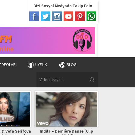
Bizi Sosyal Medyada Takip Edin
VIDEOLAR
ÜYELIK
BLOG
 & Vefa Serifova
Indila – Dernière Danse (Clip
Bryan Adams – (Ev