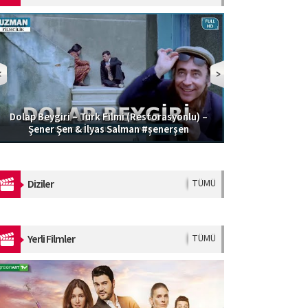
Dolap Beygiri – Türk Filmi (Restorasyonlu) –
Güzel Şoför | 
Şener Şen & İlyas Salman #şenerşen
Diziler
TÜMÜ
Yerli Filmler
TÜMÜ