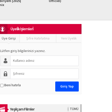
iriyem |2025|
Officiel)
Do It F
mix
Üyeli̇k İşlemleri̇
Üye Girişi
Şifre Hatırlatma
Yeni Üyelik
Lütfen giriş bilgilerinizi yazınız.
Beni hatırla
Yeşilçam Filmler
TÜMÜ