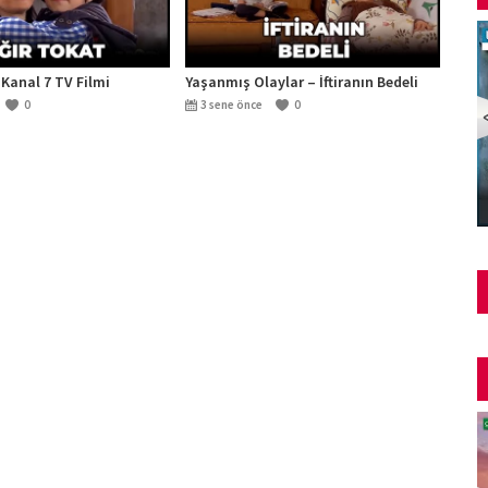
 Kanal 7 TV Filmi
Yaşanmış Olaylar – İftiranın Bedeli
0
3 sene önce
0
Şüphe Türk Filmi | FULL | HALE SOYGAZİ | EDİZ
HUN