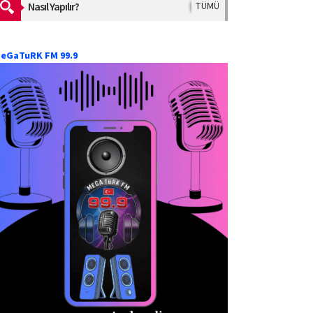
Nasıl Yapılır?
TÜMÜ
eGaTuRK FM 99.9