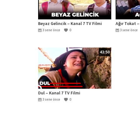
Beyaz Gelincik – Kanal 7 TV Filmi
Ağır Tokat –
3 sene önce
0
3 sene önce
43:50
Dul – Kanal 7 TV Filmi
3 sene önce
0