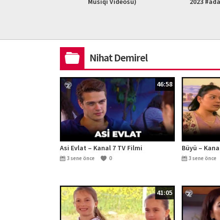
L HD)
Musiqi Videosu)
2023 #ad
Nihat Demirel
46:58
Asi Evlat – Kanal 7 TV Filmi
Büyü – Kanal
3 sene önce
0
3 sene önce
41:05