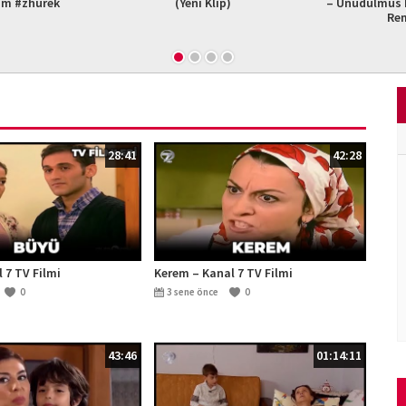
am #zhurek
(Yeni Klip)
– Unudulmus B
Re
28:41
42:28
 7 TV Filmi
Kerem – Kanal 7 TV Filmi
0
3 sene önce
0
43:46
01:14:11