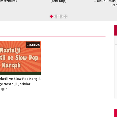
am #zhurek
(Yeni Klip)
– Unudulmus B
Re
01:34:24
eketli ve Slow Pop Karışık
çe Nostalji Şarkılar
ler) [Vol 2]
0