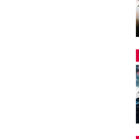
Yangin Var Full İzle (YANGIN VAR FULL HD)
ZOMBİ EKSPRESİ 2 / YARIMADA (Train to Busan 2:
Peninsula) | Türkçe Dublajlı Full Korku Film İzle