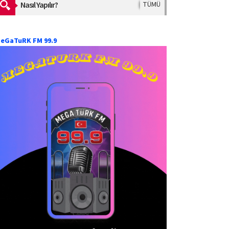
Nasıl Yapılır?
TÜMÜ
eGaTuRK FM 99.9