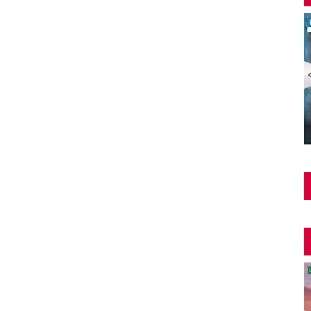
Şüphe Türk Filmi | FULL | HALE SOYGAZİ | EDİZ
HUN