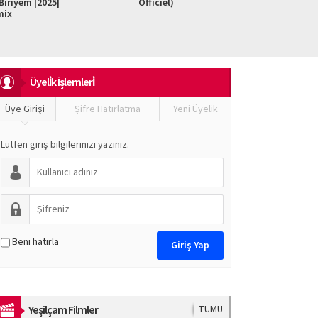
iriyem |2025|
Officiel)
Do It F
mix
Üyeli̇k İşlemleri̇
Üye Girişi
Şifre Hatırlatma
Yeni Üyelik
Lütfen giriş bilgilerinizi yazınız.
Beni hatırla
Yeşilçam Filmler
TÜMÜ