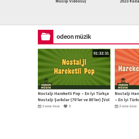
L HD)
Musiqi Videosu)
2023 #ad
odeon müzik
01:32:31
Nostalji Hareketli Pop – En İyi Türkçe
Nostalji Har
Nostalji Şarkılar (70’ler ve 80’ler) [Vol
– En İyi Türk
2]
(70’ler ve 80’
3 sene önce
0
3 sene önce