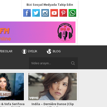
Bizi Sosyal Medyada Takip Edin
VIDEOLAR
ÜYELIK
BLOG
 & Vefa Serifova
Indila – Dernière Danse (Clip
Bryan Adams – (Ev