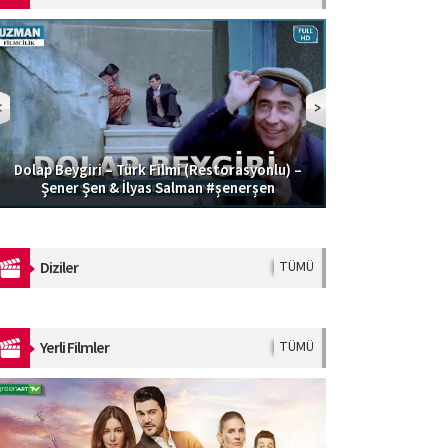
Dolap Beygiri – Türk Filmi (Restorasyonlu) –
Güzel Şoför | 
Şener Şen & İlyas Salman #şenerşen
Diziler
TÜMÜ
Yerli Filmler
TÜMÜ