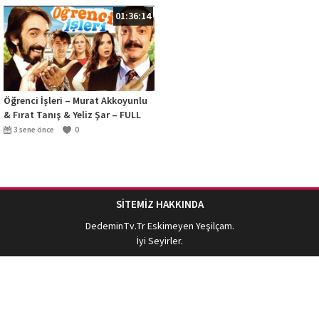
01:36:14
Öğrenci İşleri – Murat Akkoyunlu
& Fırat Tanış & Yeliz Şar – FULL
HD
3 sene önce
0
SİTEMİZ HAKKINDA
DedeminTv.Tr
Eskimeyen Yeşilçam.
İyi Seyirler.