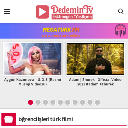
Aygün Kazımova – S.O.S (Rəsmi
Adam | Zhurek | Official Video
Musiqi Videosu)
2023 #adam #zhurek
öğrenci işleri türk filmi