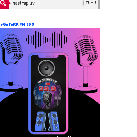
Nasıl Yapılır?
TÜMÜ
eGaTuRK FM 99.9