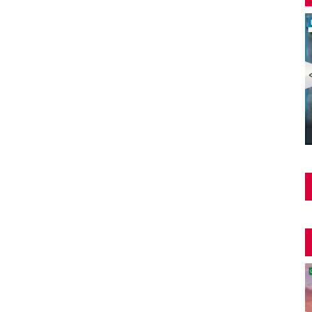
Şüphe Türk Filmi | FULL | HALE SOYGAZİ | EDİZ
HUN