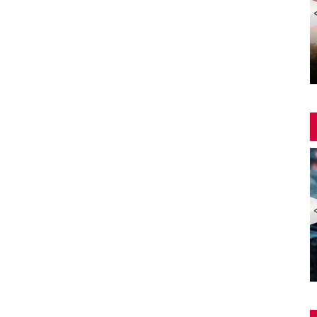
Yangin Var Full İzle (YANGIN VAR FULL HD)
ZOMBİ EKSPRESİ 2 / YARIMADA (Train to Busan 2:
Peninsula) | Türkçe Dublajlı Full Korku Film İzle