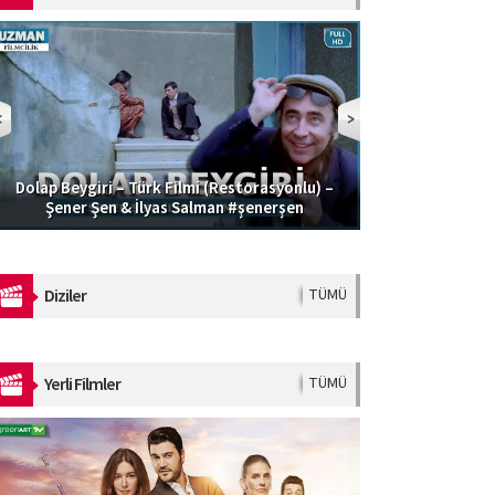
Dolap Beygiri – Türk Filmi (Restorasyonlu) –
Güzel Şoför | 
Şener Şen & İlyas Salman #şenerşen
Diziler
TÜMÜ
Yerli Filmler
TÜMÜ