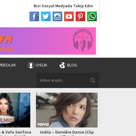
Bizi Sosyal Medyada Takip Edin
VIDEOLAR
ÜYELIK
BLOG
 & Vefa Serifova
Indila – Dernière Danse (Clip
Bryan Adams – (Ev