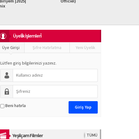
iriyem |2025|
Officiel)
Do It F
mix
Üyeli̇k İşlemleri̇
Üye Girişi
Şifre Hatırlatma
Yeni Üyelik
Lütfen giriş bilgilerinizi yazınız.
Beni hatırla
Yeşilçam Filmler
TÜMÜ