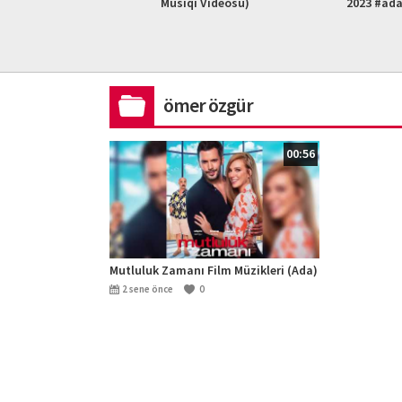
L HD)
Musiqi Videosu)
2023 #ad
ömer özgür
00:56
Mutluluk Zamanı Film Müzikleri (Ada)
2 sene önce
0