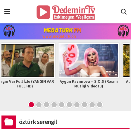
ll İzle (YANGIN VAR
Aygün Kazımova – S.O.S (Rəsmi
Adam | Zhurek 
ULL HD)
Musiqi Videosu)
2023 #ad
öztürk serengil