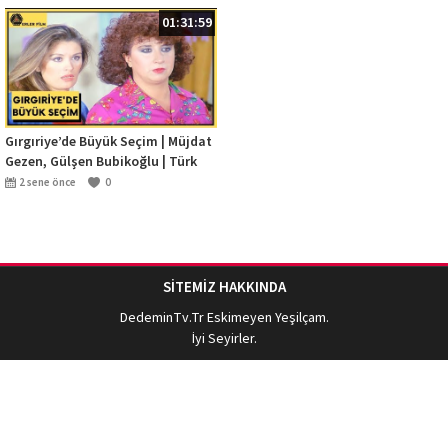
01:31:59
Gırgıriye’de Büyük Seçim | Müjdat
Gezen, Gülşen Bubikoğlu | Türk
Filmi | Full HD
2 sene önce
0
SİTEMİZ HAKKINDA
DedeminTv.Tr
Eskimeyen Yeşilçam.
İyi Seyirler.