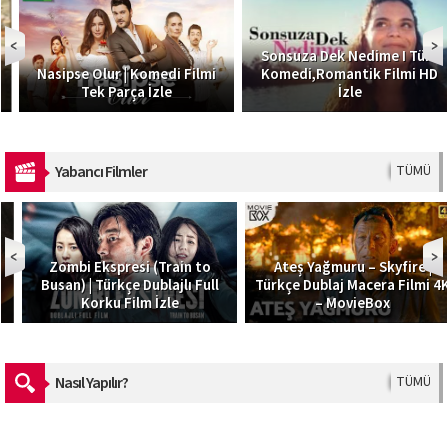
Sonsuza Dek Nedime I Türk
Nasipse Olur | Komedi Filmi
Komedi,Romantik Filmi HD
Tek Parça İzle
İzle
Yabancı Filmler
TÜMÜ
Zombi Ekspresi (Train to
Ateş Yağmuru – Skyfire |
Busan) | Türkçe Dublajlı Full
Türkçe Dublaj Macera Filmi 4K
Korku Film İzle
– MovieBox
Nasıl Yapılır?
TÜMÜ