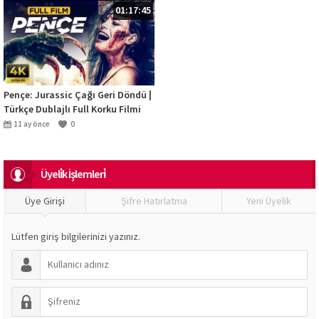
01:17:45
Pençe: Jurassic Çağı Geri Döndü |
Türkçe Dublajlı Full Korku Filmi
(4K)
11 ay önce
0
Üyeli̇k İşlemleri̇
Üye Girişi
Şifre Hatırlatma
Yeni Üyelik
Lütfen giriş bilgilerinizi yazınız.