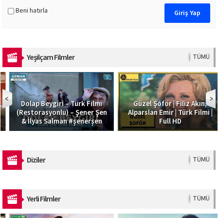
Beni hatırla
Yeşilçam Filmler
TÜMÜ
Dolap Beygiri – Türk Filmi
Güzel Şoför | Filiz Akın,
(Restorasyonlu) – Şener Şen
Alparslan Emir | Türk Filmi |
& İlyas Salman #şenerşen
Full HD
Diziler
TÜMÜ
Yerli Filmler
TÜMÜ