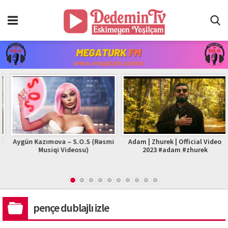
Aygün Kazımova – S.O.S (Rəsmi
Adam | Zhurek | Official Video
Musiqi Videosu)
2023 #adam #zhurek
pençe dublajlı izle