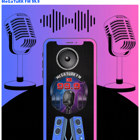
MeGaTuRK FM 99.9