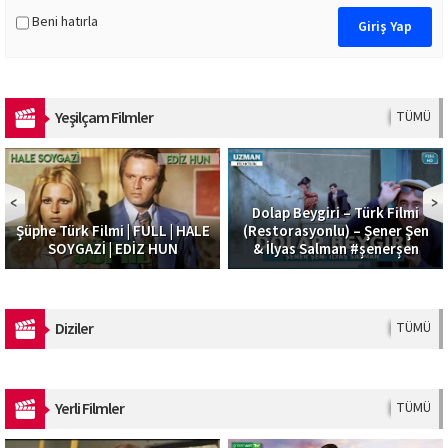
Beni hatırla
Yeşilçam Filmler
TÜMÜ
Dolap Beygiri – Türk Filmi
Güzel Şoför | Filiz Akı
| HALE
(Restorasyonlu) – Şener Şen
Alparslan Emir | Türk Fil
N
& İlyas Salman #şenerşen
Full HD
Diziler
TÜMÜ
Yerli Filmler
TÜMÜ