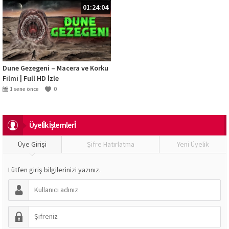
01:24:04
Dune Gezegeni – Macera ve Korku
Filmi | Full HD İzle
1 sene önce
0
Üyeli̇k İşlemleri̇
Üye Girişi
Şifre Hatırlatma
Yeni Üyelik
Lütfen giriş bilgilerinizi yazınız.