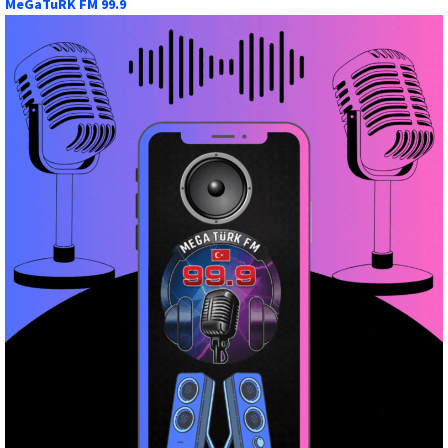
MeGaTuRK FM 99.9