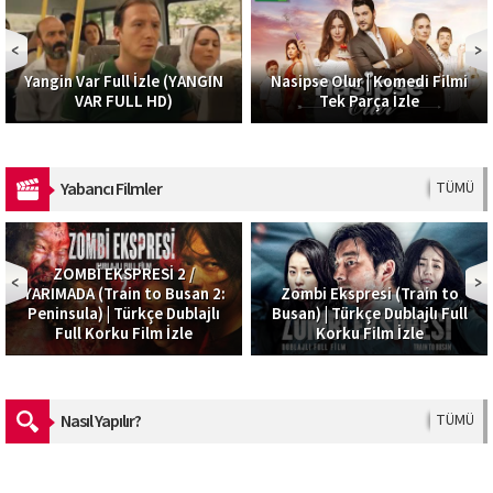
Sonsuza Dek Nedime I 
ANGIN
Nasipse Olur | Komedi Filmi
Komedi,Romantik Film
Tek Parça İzle
İzle
Yabancı Filmler
TÜMÜ
/
an 2:
Zombi Ekspresi (Train to
Ateş Yağmuru – Skyfir
lajlı
Busan) | Türkçe Dublajlı Full
Türkçe Dublaj Macera Fi
e
Korku Film İzle
– MovieBox
Nasıl Yapılır?
TÜMÜ