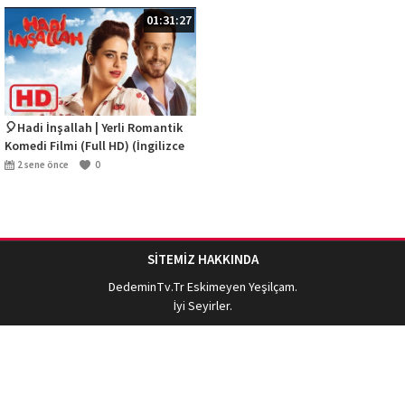
01:31:27
🎈Hadi İnşallah | Yerli Romantik
Komedi Filmi (Full HD) (İngilizce
Altyazılı)
2 sene önce
0
SİTEMİZ HAKKINDA
DedeminTv.Tr
Eskimeyen Yeşilçam.
İyi Seyirler.