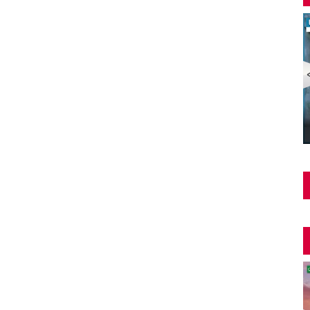
Şüphe Türk Filmi | FULL | HALE SOYGAZİ | EDİZ
HUN