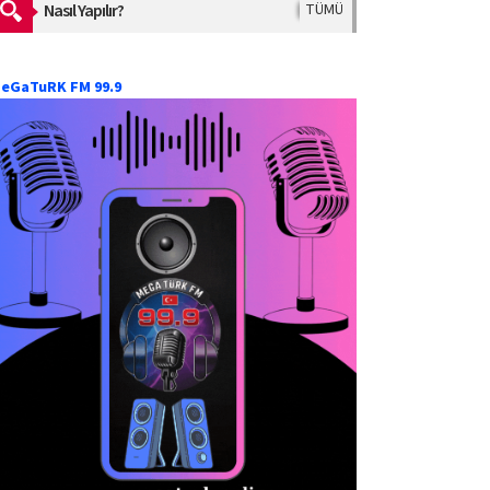
Nasıl Yapılır?
TÜMÜ
eGaTuRK FM 99.9