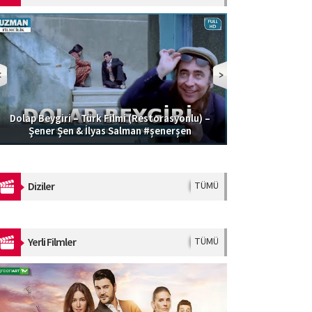
Dolap Beygiri – Türk Filmi (Restorasyonlu) –
Güzel Şoför | 
Şener Şen & İlyas Salman #şenerşen
Diziler
TÜMÜ
Yerli Filmler
TÜMÜ