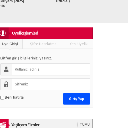
iriyem |2025|
Officiel)
Do It F
mix
Üyeli̇k İşlemleri̇
Üye Girişi
Şifre Hatırlatma
Yeni Üyelik
Lütfen giriş bilgilerinizi yazınız.
Beni hatırla
Yeşilçam Filmler
TÜMÜ