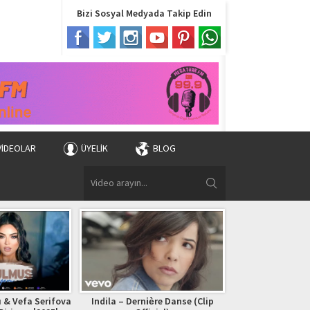
Bizi Sosyal Medyada Takip Edin
VIDEOLAR
ÜYELIK
BLOG
 & Vefa Serifova
Indila – Dernière Danse (Clip
Bryan Adams – (Ev