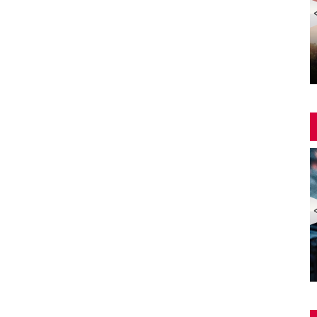
Yangin Var Full İzle (YANGIN VAR FULL HD)
ZOMBİ EKSPRESİ 2 / YARIMADA (Train to Busan 2:
Peninsula) | Türkçe Dublajlı Full Korku Film İzle