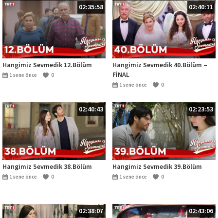
02:35:58
02:40:11
Hangimiz Sevmedik 12.Bölüm
Hangimiz Sevmedik 40.Bölüm –
FİNAL
1 sene önce
0
1 sene önce
0
02:40:43
02:23:53
Hangimiz Sevmedik 38.Bölüm
Hangimiz Sevmedik 39.Bölüm
1 sene önce
0
1 sene önce
0
02:38:07
02:43:06