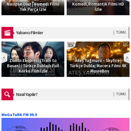
Nasipse Olur | Komedi Filmi
Komedi,Romantik Filmi HD
Tek Parça İzle
İzle
Yabancı Filmler
TÜMÜ
Zombi Ekspresi (Train to
Ateş Yağmuru – Skyfire |
Busan) | Türkçe Dublajlı Full
Türkçe Dublaj Macera Filmi 4K
Korku Film İzle
– MovieBox
Nasıl Yapılır?
TÜMÜ
MeGaTuRK FM 99.9