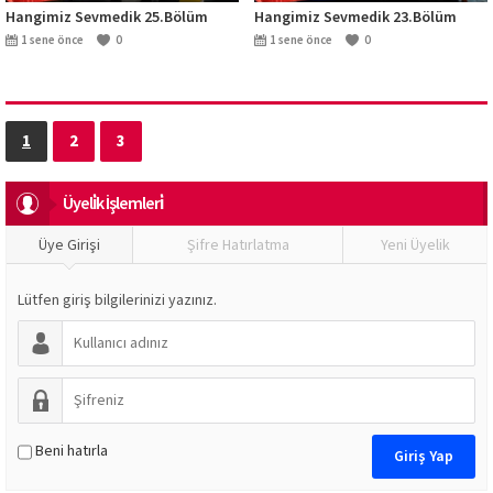
Hangimiz Sevmedik 25.Bölüm
Hangimiz Sevmedik 23.Bölüm
1 sene önce
0
1 sene önce
0
1
2
3
Üyeli̇k İşlemleri̇
Üye Girişi
Şifre Hatırlatma
Yeni Üyelik
Lütfen giriş bilgilerinizi yazınız.
Beni hatırla