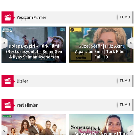
Yeşilçam Filmler
TÜMÜ
Dolap Beygiri – Türk Filmi
Güzel Şoför | Filiz Akın,
(Restorasyonlu) – Şener Şen
Alparslan Emir | Türk Filmi |
& İlyas Salman #şenerşen
Full HD
Diziler
TÜMÜ
Yerli Filmler
TÜMÜ
Sonsuza Dek Nedime I Türk