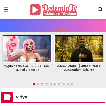
Aygün Kazımova – S.O.S (Rəsmi
Adam | Zhurek | Official Video
Musiqi Videosu)
2023 #adam #zhurek
radyo