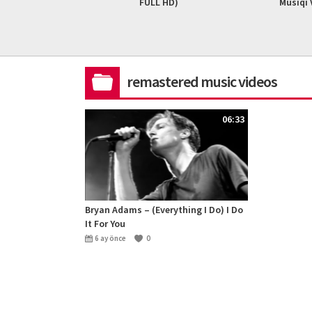
FULL HD)
Musiqi Videosu)
2023 #
remastered music videos
06:33
Bryan Adams – (Everything I Do) I Do
It For You
6 ay önce
0