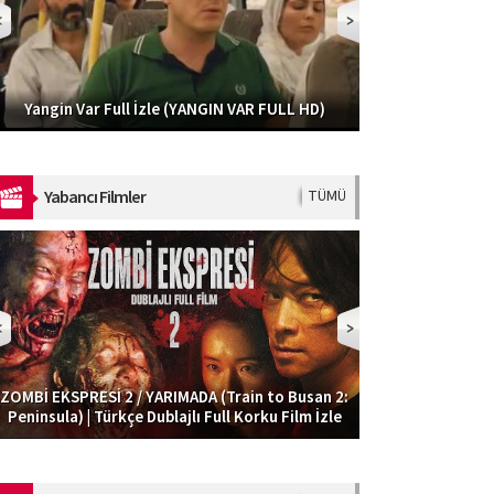
Sonsuza Dek N
Yangin Var Full İzle (YANGIN VAR FULL HD)
Nasipse Olur | Komedi Filmi Tek Parça İzle
Yabancı Filmler
TÜMÜ
ZOMBİ EKSPRESİ 2 / YARIMADA (Train to Busan 2:
Zombi Ekspresi (Train to Busan) | Türkçe Dublajlı
Ateş Yağmuru –
Peninsula) | Türkçe Dublajlı Full Korku Film İzle
Full Korku Film İzle
F