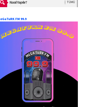
Nasıl Yapılır?
TÜMÜ
eGaTuRK FM 99.9