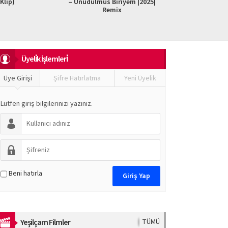
s Biriyem |2025|
Officiel)
Do I
Remix
Üyeli̇k İşlemleri̇
Üye Girişi
Şifre Hatırlatma
Yeni Üyelik
Lütfen giriş bilgilerinizi yazınız.
Beni hatırla
Yeşilçam Filmler
TÜMÜ