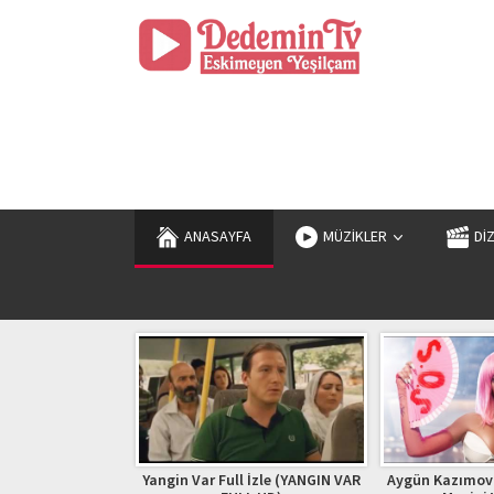
ANASAYFA
MÜZİKLER
Dİ
Full İzle (YANGIN VAR
Aygün Kazımova – S.O.S (Rəsmi
Adam | Zhur