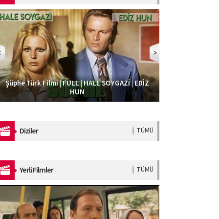
Şüphe Türk Filmi | FULL | HALE SOYGAZİ | EDİZ
Dolap Beygiri – Türk Filmi (Restorasyonlu) –
Güzel Şoför | 
Şener Şen & İlyas Salman #şenerşen
HUN
Diziler
TÜMÜ
Yerli Filmler
TÜMÜ