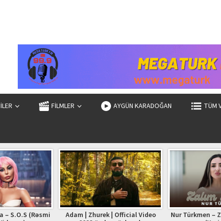
ZİLER
FİLMLER
AYGÜN KARADOĞAN
TÜM 
ek | Official Video
Nur Türkmen – Zalim Adam 2025
Mahmud Mikayı