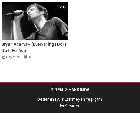
06:33
Bryan Adams – (Everything I Do) I
Do It For You
6 ay önce
0
SİTEMİZ HAKKINDA
DedeminTv.Tr
Eskimeyen Yeşilçam.
İyi Seyirler.