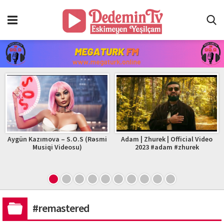
Aygün Kazımova – S.O.S (Rəsmi
Adam | Zhurek | Official Video
Musiqi Videosu)
2023 #adam #zhurek
#remastered