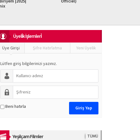
iriyem |2025|
Officiel)
Do It F
mix
Üyeli̇k İşlemleri̇
Üye Girişi
Şifre Hatırlatma
Yeni Üyelik
Lütfen giriş bilgilerinizi yazınız.
Beni hatırla
Yeşilçam Filmler
TÜMÜ