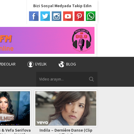
Bizi Sosyal Medyada Takip Edin
VIDEOLAR
ÜYELIK
BLOG
 & Vefa Serifova
Indila – Dernière Danse (Clip
Bryan Adams – (Ev