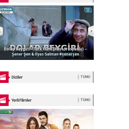
Dolap Beygiri – Türk Filmi (Restorasyonlu) –
Güzel Şoför | 
Şener Şen & İlyas Salman #şenerşen
Diziler
TÜMÜ
Yerli Filmler
TÜMÜ