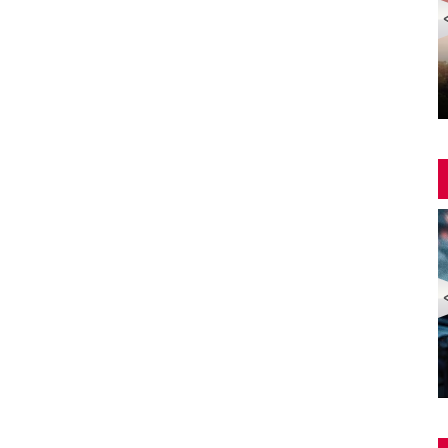
Yangin Var Full İzle (YANGIN VAR FULL HD)
ZOMBİ EKSPRESİ 2 / YARIMADA (Train to Busan 2:
Peninsula) | Türkçe Dublajlı Full Korku Film İzle