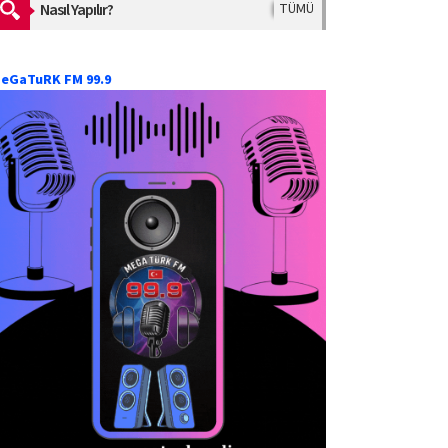
Nasıl Yapılır?
TÜMÜ
eGaTuRK FM 99.9