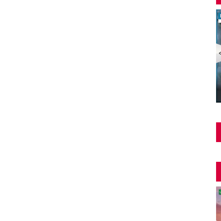
Şüphe Türk Filmi | FULL | HALE SOYGAZİ | EDİZ
HUN