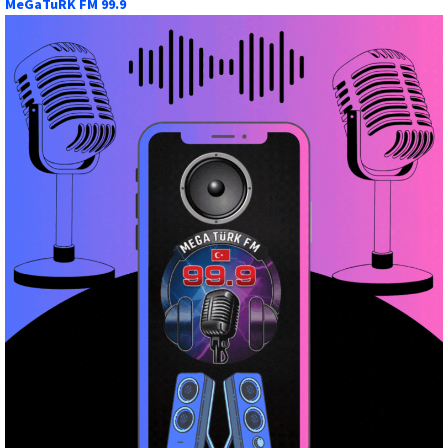
MeGaTuRK FM 99.9