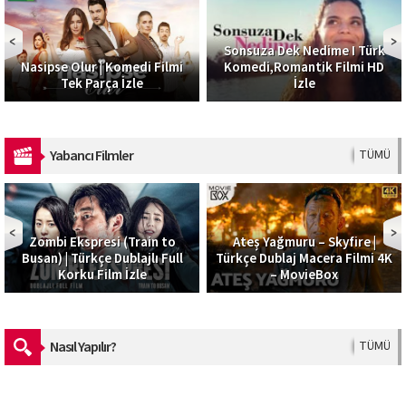
Sonsuza Dek Nedime I Türk
Nasipse Olur | Komedi Filmi
Komedi,Romantik Filmi HD
Tek Parça İzle
İzle
Yabancı Filmler
TÜMÜ
Zombi Ekspresi (Train to
Ateş Yağmuru – Skyfire |
Busan) | Türkçe Dublajlı Full
Türkçe Dublaj Macera Filmi 4K
Korku Film İzle
– MovieBox
Nasıl Yapılır?
TÜMÜ