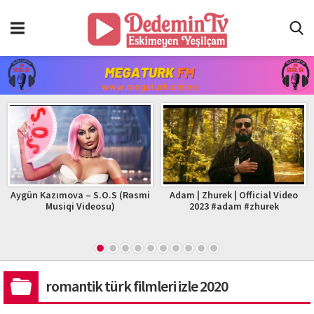
Aygün Kazımova – S.O.S (Rəsmi
Adam | Zhurek | Official Video
Musiqi Videosu)
2023 #adam #zhurek
romantik türk filmleri izle 2020