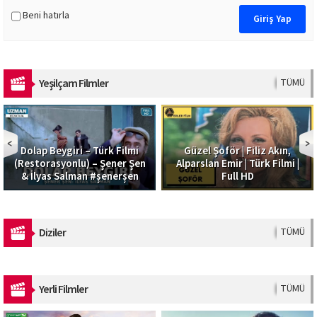
Beni hatırla
Yeşilçam Filmler
TÜMÜ
Dolap Beygiri – Türk Filmi
Güzel Şoför | Filiz Akın,
(Restorasyonlu) – Şener Şen
Alparslan Emir | Türk Filmi |
& İlyas Salman #şenerşen
Full HD
Diziler
TÜMÜ
Yerli Filmler
TÜMÜ