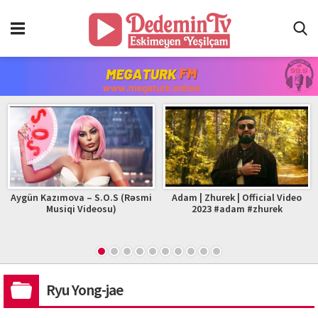
Aygün Kazımova – S.O.S (Rəsmi
Adam | Zhurek | Official Video
Musiqi Videosu)
2023 #adam #zhurek
Ryu Yong-jae