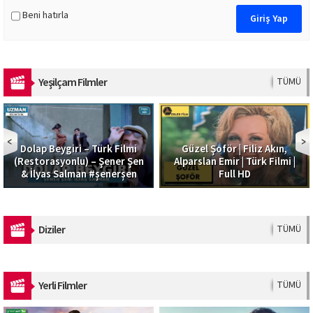
Beni hatırla
Yeşilçam Filmler
TÜMÜ
Dolap Beygiri – Türk Filmi
Güzel Şoför | Filiz Akın,
(Restorasyonlu) – Şener Şen
Alparslan Emir | Türk Filmi |
& İlyas Salman #şenerşen
Full HD
Diziler
TÜMÜ
Yerli Filmler
TÜMÜ