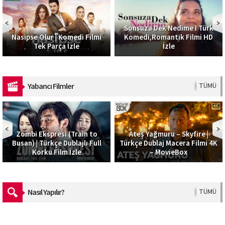
Sonsuza Dek Nedime I Türk
Nasipse Olur | Komedi Filmi
Komedi,Romantik Filmi HD
Tek Parça İzle
İzle
Yabancı Filmler
TÜMÜ
Zombi Ekspresi (Train to
Ateş Yağmuru – Skyfire |
Busan) | Türkçe Dublajlı Full
Türkçe Dublaj Macera Filmi 4K
Korku Film İzle
– MovieBox
Nasıl Yapılır?
TÜMÜ