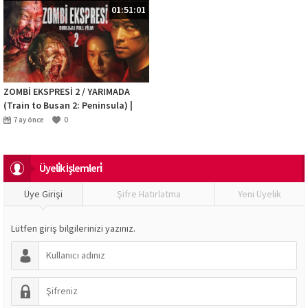
01:51:01
ZOMBİ EKSPRESİ 2 / YARIMADA
(Train to Busan 2: Peninsula) |
Türkçe Dublajlı Full Korku Film
7 ay önce
0
İzle
Üyeli̇k İşlemleri̇
Üye Girişi
Şifre Hatırlatma
Yeni Üyelik
Lütfen giriş bilgilerinizi yazınız.