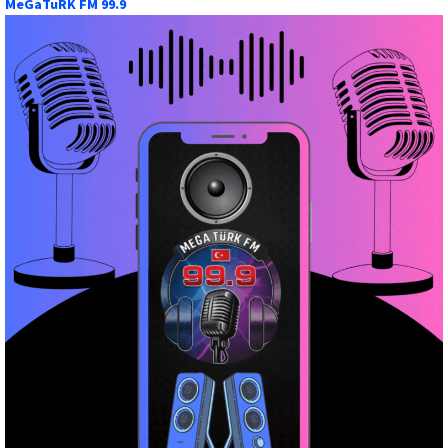
MeGaTuRK FM 99.9