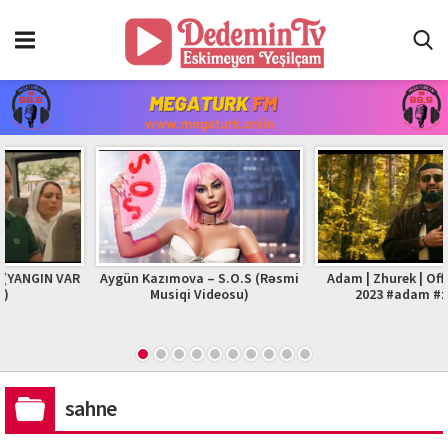
Aygün Kazımova – S.O.S (Rəsmi
Adam | Zhurek | Official Video
Musiqi Videosu)
2023 #adam #zhurek
sahne