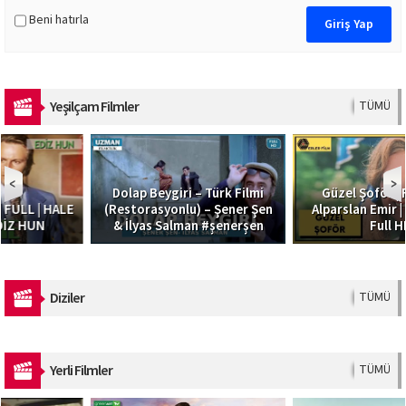
Beni hatırla
Yeşilçam Filmler
TÜMÜ
Dolap Beygiri – Türk Filmi
Güzel Şoför | Filiz Akın,
(Restorasyonlu) – Şener Şen
Alparslan Emir | Türk Filmi |
& İlyas Salman #şenerşen
Full HD
Diziler
TÜMÜ
Yerli Filmler
TÜMÜ