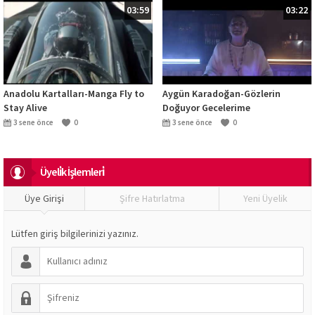
03:59
03:22
Anadolu Kartalları-Manga Fly to
Aygün Karadoğan-Gözlerin
Stay Alive
Doğuyor Gecelerime
3 sene önce
0
3 sene önce
0
Üyeli̇k İşlemleri̇
Üye Girişi
Şifre Hatırlatma
Yeni Üyelik
Lütfen giriş bilgilerinizi yazınız.