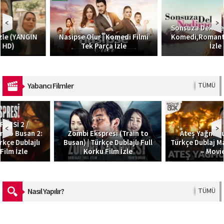
Sonsuza Dek Nedime I Türk
Nasipse Olur | Komedi Filmi
Komedi,Romantik Filmi HD
Tek Parça İzle
İzle
Yabancı Filmler
TÜMÜ
Zombi Ekspresi (Train to
Ateş Yağmuru – Skyfire |
Busan) | Türkçe Dublajlı Full
Türkçe Dublaj Macera Filmi 4K
Korku Film İzle
– MovieBox
Nasıl Yapılır?
TÜMÜ