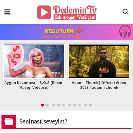
Aygün Kazımova – S.O.S (Rəsmi
Adam | Zhurek | Official Video
Musiqi Videosu)
2023 #adam #zhurek
Seni nasıl seveyim?