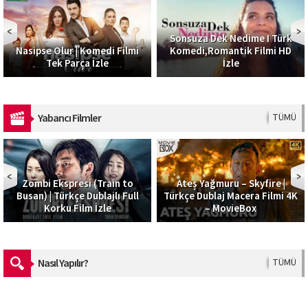
Sonsuza Dek Nedime I Türk
Nasipse Olur | Komedi Filmi
Komedi,Romantik Filmi HD
Tek Parça İzle
İzle
Yabancı Filmler
TÜMÜ
Zombi Ekspresi (Train to
Ateş Yağmuru – Skyfire |
Busan) | Türkçe Dublajlı Full
Türkçe Dublaj Macera Filmi 4K
Korku Film İzle
– MovieBox
Nasıl Yapılır?
TÜMÜ