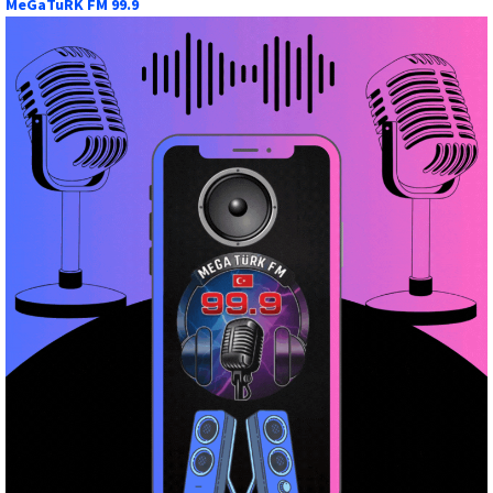
MeGaTuRK FM 99.9