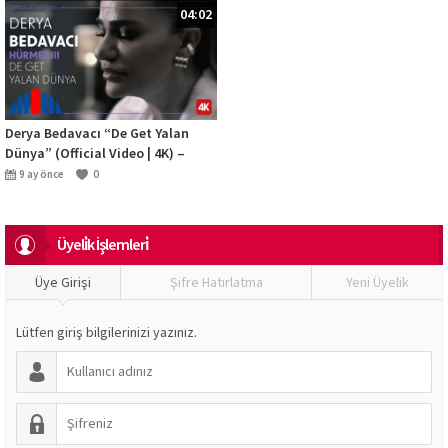
04:02
Derya Bedavacı “De Get Yalan
Dünya” (Official Video | 4K) –
“İbrahim Erkal Hürmet III”
9 ay önce
0
Üyeli̇k İşlemleri̇
Üye Girişi
Şifre Hatırlatma
Yeni Üyelik
Lütfen giriş bilgilerinizi yazınız.