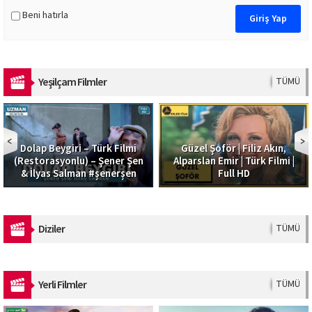
Beni hatırla
Yeşilçam Filmler
TÜMÜ
Dolap Beygiri – Türk Filmi
Güzel Şoför | Filiz Akın,
(Restorasyonlu) – Şener Şen
Alparslan Emir | Türk Filmi |
& İlyas Salman #şenerşen
Full HD
Diziler
TÜMÜ
Yerli Filmler
TÜMÜ