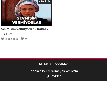
01:17:01
Sevmişim Vermiyorlar – Kanal 7
TV Filmi
3 sene önce
0
SİTEMİZ HAKKINDA
DedeminTv.Tr
Eskimeyen Yeşilçam.
İyi Seyirler.