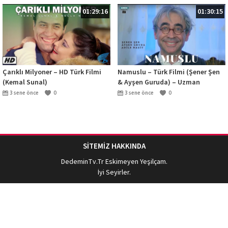
01:29:16
01:30:15
Çarıklı Milyoner – HD Türk Filmi
Namuslu – Türk Filmi (Şener Şen
(Kemal Sunal)
& Ayşen Guruda) – Uzman
Filmcilik
3 sene önce
0
3 sene önce
0
SİTEMİZ HAKKINDA
DedeminTv.Tr
Eskimeyen Yeşilçam.
İyi Seyirler.