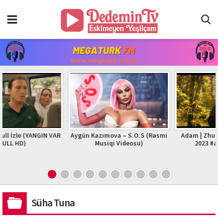
YANGIN VAR
Aygün Kazımova – S.O.S (Rəsmi
Adam | Zhurek | Officia
Musiqi Videosu)
2023 #adam #zhur
Süha Tuna