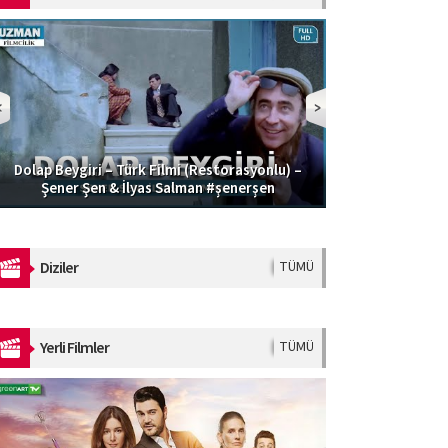
Dolap Beygiri – Türk Filmi (Restorasyonlu) –
Güzel Şoför | 
Şener Şen & İlyas Salman #şenerşen
Diziler
TÜMÜ
Yerli Filmler
TÜMÜ