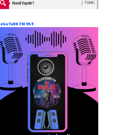
Nasıl Yapılır?
TÜMÜ
eGaTuRK FM 99.9