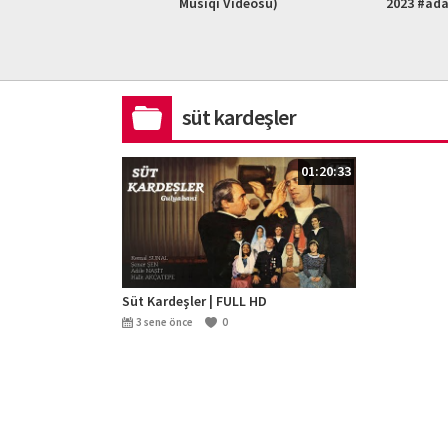
L HD)
Musiqi Videosu)
2023 #ad
süt kardeşler
01:20:33
Süt Kardeşler | FULL HD
3 sene önce
0