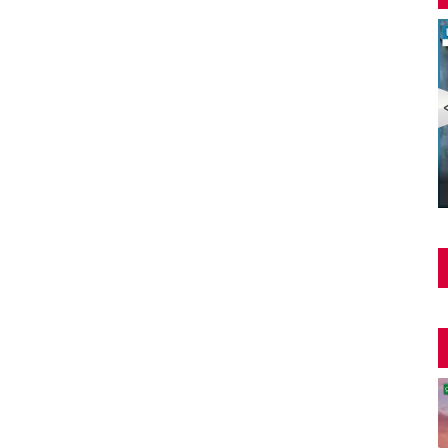
Şüphe Türk Filmi | FULL | HALE SOYGAZİ | EDİZ
HUN