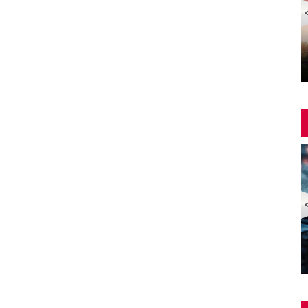
Yangin Var Full İzle (YANGIN VAR FULL HD)
ZOMBİ EKSPRESİ 2 / YARIMADA (Train to Busan 2:
Peninsula) | Türkçe Dublajlı Full Korku Film İzle