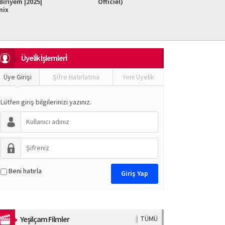
iriyem |2025|
Officiel)
Do It F
mix
Üyeli̇k İşlemleri̇
Üye Girişi
Şifre Hatırlatma
Yeni Üyelik
Lütfen giriş bilgilerinizi yazınız.
Beni hatırla
Yeşilçam Filmler
TÜMÜ