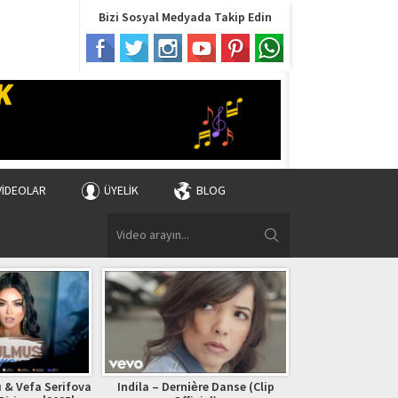
Bizi Sosyal Medyada Takip Edin
VIDEOLAR
ÜYELIK
BLOG
 & Vefa Serifova
Indila – Dernière Danse (Clip
Bryan Adams – (Ev