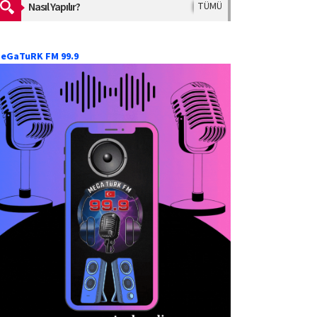
Nasıl Yapılır?
TÜMÜ
eGaTuRK FM 99.9