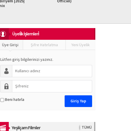
iriyem |2025|
Officiel)
Do It F
mix
Üyeli̇k İşlemleri̇
Üye Girişi
Şifre Hatırlatma
Yeni Üyelik
Lütfen giriş bilgilerinizi yazınız.
Beni hatırla
Yeşilçam Filmler
TÜMÜ