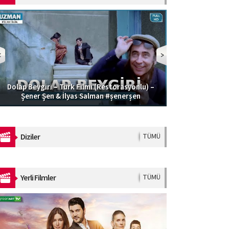
Dolap Beygiri – Türk Filmi (Restorasyonlu) –
Güzel Şoför | 
Şener Şen & İlyas Salman #şenerşen
Diziler
TÜMÜ
Yerli Filmler
TÜMÜ