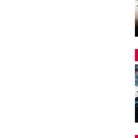
Yangin Var Full İzle (YANGIN VAR FULL HD)
ZOMBİ EKSPRESİ 2 / YARIMADA (Train to Busan 2:
Peninsula) | Türkçe Dublajlı Full Korku Film İzle