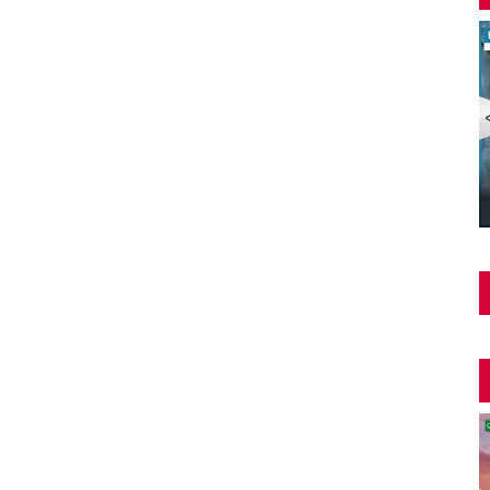
Şüphe Türk Filmi | FULL | HALE SOYGAZİ | EDİZ
HUN