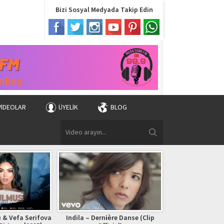
Bizi Sosyal Medyada Takip Edin
VIDEOLAR
ÜYELIK
BLOG
 & Vefa Serifova
Indila – Dernière Danse (Clip
Bryan Adams – (Ev