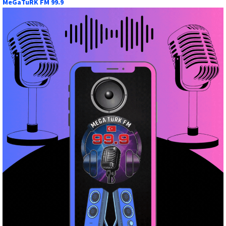
MeGaTuRK FM 99.9