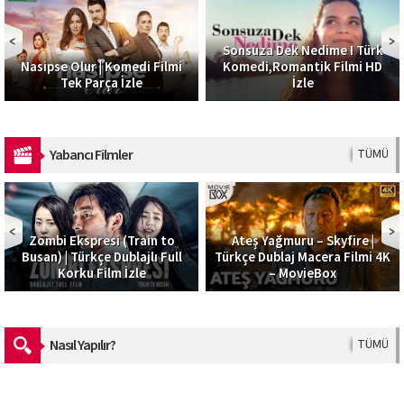
Sonsuza Dek Nedime I Türk
Nasipse Olur | Komedi Filmi
Komedi,Romantik Filmi HD
Tek Parça İzle
İzle
Yabancı Filmler
TÜMÜ
Zombi Ekspresi (Train to
Ateş Yağmuru – Skyfire |
Busan) | Türkçe Dublajlı Full
Türkçe Dublaj Macera Filmi 4K
Korku Film İzle
– MovieBox
Nasıl Yapılır?
TÜMÜ