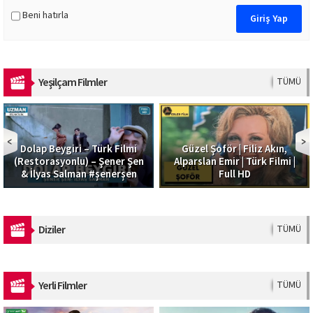
Beni hatırla
Yeşilçam Filmler
TÜMÜ
Dolap Beygiri – Türk Filmi
Güzel Şoför | Filiz Akın,
(Restorasyonlu) – Şener Şen
Alparslan Emir | Türk Filmi |
& İlyas Salman #şenerşen
Full HD
Diziler
TÜMÜ
Yerli Filmler
TÜMÜ