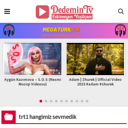
Aygün Kazımova – S.O.S (Rəsmi
Adam | Zhurek | Official Video
Musiqi Videosu)
2023 #adam #zhurek
trt1 hangimiz sevmedik