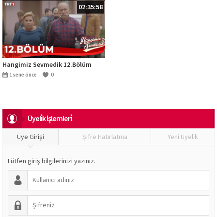
02:35:58
Hangimiz Sevmedik 12.Bölüm
1 sene önce
0
Üyeli̇k İşlemleri̇
Üye Girişi
Şifre Hatırlatma
Yeni Üyelik
Lütfen giriş bilgilerinizi yazınız.