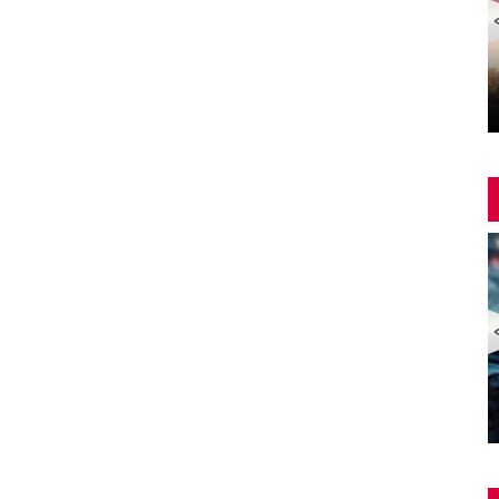
Yangin Var Full İzle (YANGIN VAR FULL HD)
ZOMBİ EKSPRESİ 2 / YARIMADA (Train to Busan 2:
Peninsula) | Türkçe Dublajlı Full Korku Film İzle