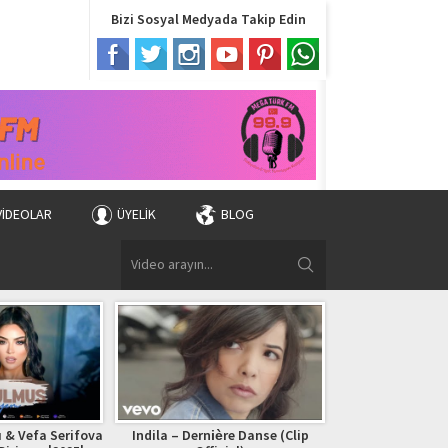
Bizi Sosyal Medyada Takip Edin
VIDEOLAR
ÜYELIK
BLOG
 & Vefa Serifova
Indila – Dernière Danse (Clip
Bryan Adams – (Ev