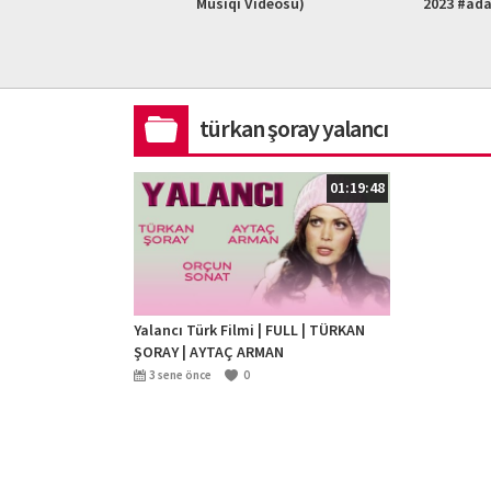
L HD)
Musiqi Videosu)
2023 #ad
türkan şoray yalancı
01:19:48
Yalancı Türk Filmi | FULL | TÜRKAN
ŞORAY | AYTAÇ ARMAN
3 sene önce
0