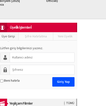
iriyem |2025|
Officiel)
Do It F
mix
Üyeli̇k İşlemleri̇
Üye Girişi
Şifre Hatırlatma
Yeni Üyelik
Lütfen giriş bilgilerinizi yazınız.
Beni hatırla
Yeşilçam Filmler
TÜMÜ