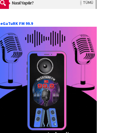
Nasıl Yapılır?
TÜMÜ
eGaTuRK FM 99.9