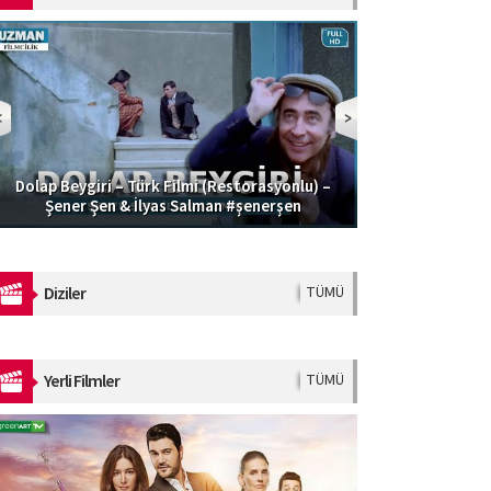
Dolap Beygiri – Türk Filmi (Restorasyonlu) –
Güzel Şoför | 
Şener Şen & İlyas Salman #şenerşen
Diziler
TÜMÜ
Yerli Filmler
TÜMÜ