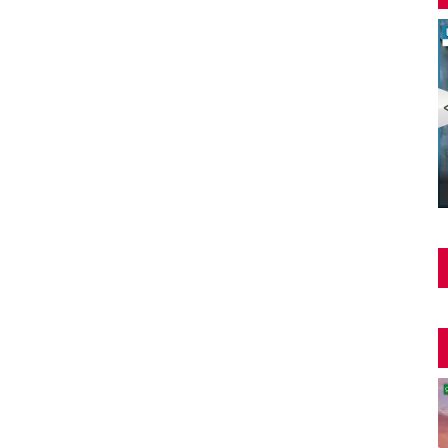
Şüphe Türk Filmi | FULL | HALE SOYGAZİ | EDİZ
HUN