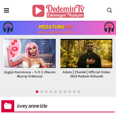
Aygün Kazımova – S.O.S (Rəsmi
Adam | Zhurek | Official Video
Musiqi Videosu)
2023 #adam #zhurek
üvey anne izle