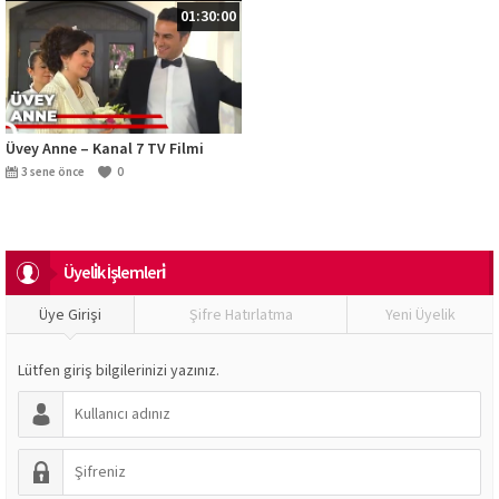
01:30:00
Üvey Anne – Kanal 7 TV Filmi
3 sene önce
0
Üyeli̇k İşlemleri̇
Üye Girişi
Şifre Hatırlatma
Yeni Üyelik
Lütfen giriş bilgilerinizi yazınız.