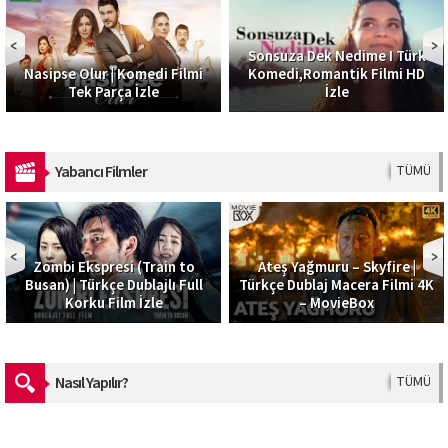
Sonsuza Dek Nedime I Türk
Nasipse Olur | Komedi Filmi
Komedi,Romantik Filmi HD
Tek Parça İzle
İzle
Yabancı Filmler
TÜMÜ
Zombi Ekspresi (Train to
Ateş Yağmuru – Skyfire |
Busan) | Türkçe Dublajlı Full
Türkçe Dublaj Macera Filmi 4K
Korku Film İzle
– MovieBox
Nasıl Yapılır?
TÜMÜ