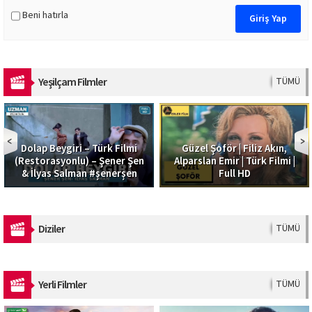
Beni hatırla
Yeşilçam Filmler
TÜMÜ
Dolap Beygiri – Türk Filmi
Güzel Şoför | Filiz Akın,
(Restorasyonlu) – Şener Şen
Alparslan Emir | Türk Filmi |
& İlyas Salman #şenerşen
Full HD
Diziler
TÜMÜ
Yerli Filmler
TÜMÜ