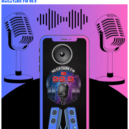
MeGaTuRK FM 99.9