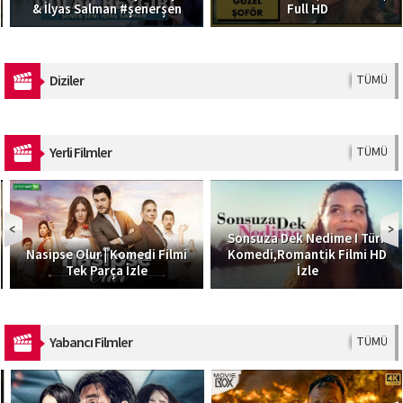
& İlyas Salman #şenerşen
Full HD
Diziler
TÜMÜ
Yerli Filmler
TÜMÜ
Sonsuza Dek Nedime I Türk
Nasipse Olur | Komedi Filmi
Komedi,Romantik Filmi HD
Tek Parça İzle
İzle
Yabancı Filmler
TÜMÜ