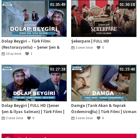
01:35:49
01:30:18
Dolap Beygiri – Türk Filmi
Şekerpare | FULL HD
(Restorasyonlu) – Şener Şen &
2 sene önce
0
İlyas Salman #şenerşen
10 ay önce
1
01:27:28
01:15:40
Dolap Beygiri | FULL HD (Şener
Damga (Tarık Akan & Yaprak
Şen & İlyas Salman) | Türk Filmi |
Özdemiroğlu) | Türk Filmi | Uzman
Uzman Filmcilik
Filmcilik
3 sene önce
0
3 sene önce
0