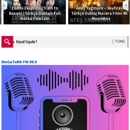
Zombi Ekspresi (Train to
Ateş Yağmuru – Skyfire |
Busan) | Türkçe Dublajlı Full
Türkçe Dublaj Macera Filmi 4K
Korku Film İzle
– MovieBox
Nasıl Yapılır?
TÜMÜ
MeGaTuRK FM 99.9