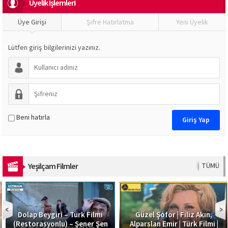
Üyeli̇k İşlemleri̇
Üye Girişi
Şifre Hatırlatma
Yeni Üyelik
Lütfen giriş bilgilerinizi yazınız.
Beni hatırla
Yeşilçam Filmler
TÜMÜ
Dolap Beygiri – Türk Filmi
Güzel Şoför | Filiz Akın,
(Restorasyonlu) – Şener Şen
Alparslan Emir | Türk Filmi |