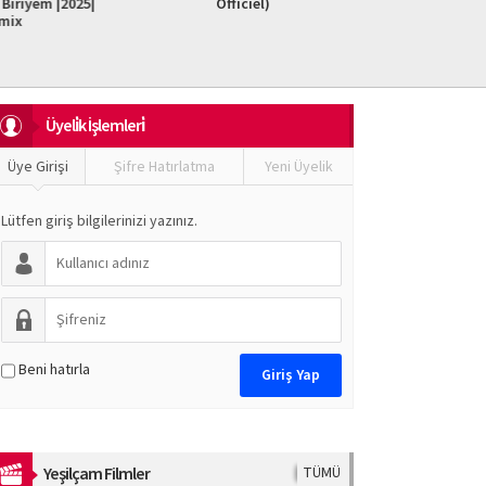
iriyem |2025|
Officiel)
Do It F
mix
Üyeli̇k İşlemleri̇
Üye Girişi
Şifre Hatırlatma
Yeni Üyelik
Lütfen giriş bilgilerinizi yazınız.
Beni hatırla
Yeşilçam Filmler
TÜMÜ