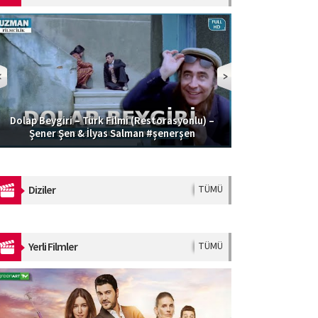
Dolap Beygiri – Türk Filmi (Restorasyonlu) –
Güzel Şoför | 
Şener Şen & İlyas Salman #şenerşen
Diziler
TÜMÜ
Yerli Filmler
TÜMÜ