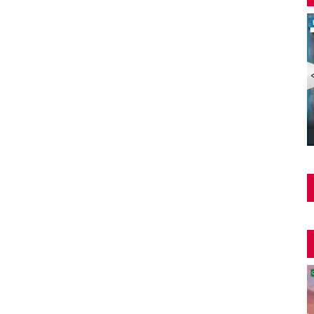
Şüphe Türk Filmi | FULL | HALE SOYGAZİ | EDİZ
HUN