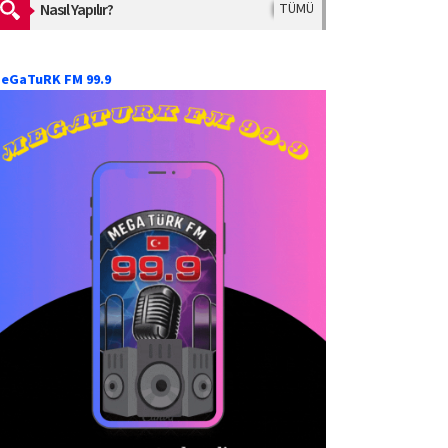
Nasıl Yapılır?
TÜMÜ
eGaTuRK FM 99.9