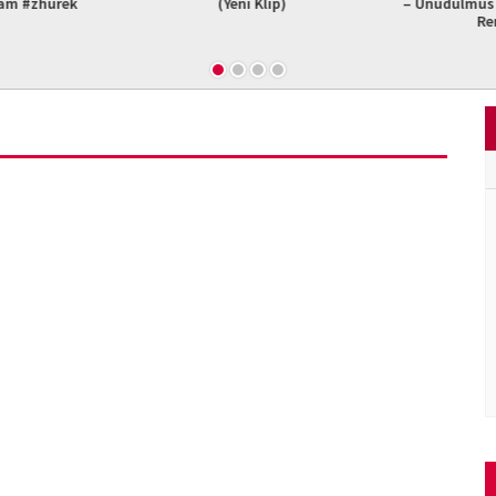
am #zhurek
(Yeni Klip)
– Unudulmus B
Re