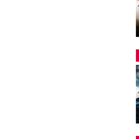
Yangin Var Full İzle (YANGIN VAR FULL HD)
ZOMBİ EKSPRESİ 2 / YARIMADA (Train to Busan 2:
Peninsula) | Türkçe Dublajlı Full Korku Film İzle