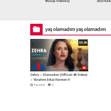
L HD)
Musiqi Videosu)
2023 #ad
yaş olamadım yaş olamadım
03:46
Zehra – Olamadım (Official 4K Video)
– ‘İbrahim Erkal Hürmet II’
9 ay önce
0