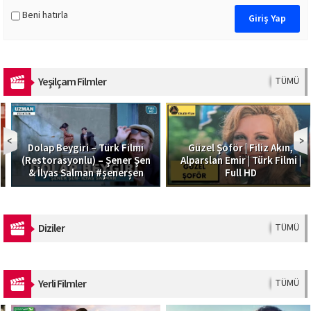
Beni hatırla
Yeşilçam Filmler
TÜMÜ
Dolap Beygiri – Türk Filmi
Güzel Şoför | Filiz Akın,
(Restorasyonlu) – Şener Şen
Alparslan Emir | Türk Filmi |
& İlyas Salman #şenerşen
Full HD
Diziler
TÜMÜ
Yerli Filmler
TÜMÜ