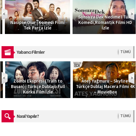
Sonsuza Dek Nedime I Türk
Nasipse Olur | Komedi Filmi
Komedi,Romantik Filmi HD
Tek Parça İzle
İzle
Yabancı Filmler
TÜMÜ
Zombi Ekspresi (Train to
Ateş Yağmuru – Skyfire |
Busan) | Türkçe Dublajlı Full
Türkçe Dublaj Macera Filmi 4K
Korku Film İzle
– MovieBox
Nasıl Yapılır?
TÜMÜ