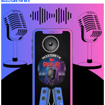
MeGaTuRK FM 99.9