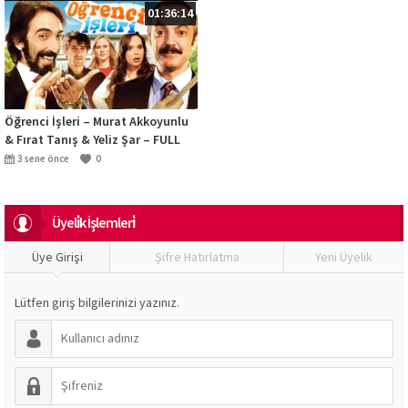
01:36:14
Öğrenci İşleri – Murat Akkoyunlu
& Fırat Tanış & Yeliz Şar – FULL
HD
3 sene önce
0
Üyeli̇k İşlemleri̇
Üye Girişi
Şifre Hatırlatma
Yeni Üyelik
Lütfen giriş bilgilerinizi yazınız.