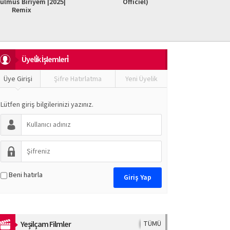
iriyem |2025|
Officiel)
Do It F
mix
Üyeli̇k İşlemleri̇
Üye Girişi
Şifre Hatırlatma
Yeni Üyelik
Lütfen giriş bilgilerinizi yazınız.
Beni hatırla
Yeşilçam Filmler
TÜMÜ