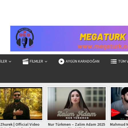
ZİLER
FİLMLER
AYGÜN KARADOĞAN
TÜM 
| Official Video
Nur Türkmen – Zalim Adam 2025
Mahmud Mikayıllı