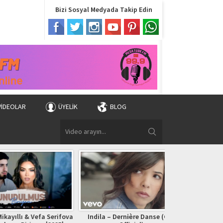
Bizi Sosyal Medyada Takip Edin
VIDEOLAR
ÜYELIK
BLOG
 & Vefa Serifova
Indila – Dernière Danse (Clip
Bryan Adams – (Ev