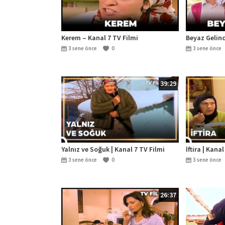
Kerem – Kanal 7 TV Filmi
Beyaz Gelinc
3 sene önce
0
3 sene önce
39:29
Yalnız ve Soğuk | Kanal 7 TV Filmi
İftira | Kana
3 sene önce
0
3 sene önce
26:37