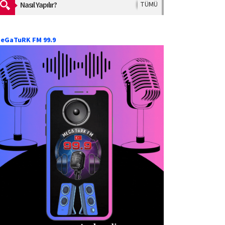
Nasıl Yapılır?
TÜMÜ
eGaTuRK FM 99.9