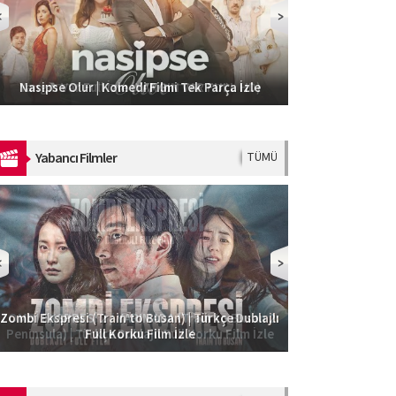
Sonsuza Dek N
Nasipse Olur | Komedi Filmi Tek Parça İzle
Yabancı Filmler
TÜMÜ
Zombi Ekspresi (Train to Busan) | Türkçe Dublajlı
Ateş Yağmuru –
Full Korku Film İzle
F