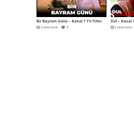
Bir Bayram Günü – Kanal 7 TV Filmi
Dul – Kanal 
3 sene önce
0
3 sene önce