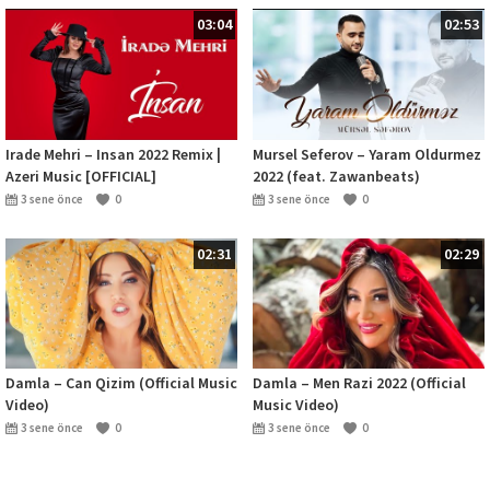
03:04
02:53
Irade Mehri – Insan 2022 Remix |
Mursel Seferov – Yaram Oldurmez
Azeri Music [OFFICIAL]
2022 (feat. Zawanbeats)
3 sene önce
0
3 sene önce
0
02:31
02:29
Damla – Can Qizim (Official Music
Damla – Men Razi 2022 (Official
Video)
Music Video)
3 sene önce
0
3 sene önce
0