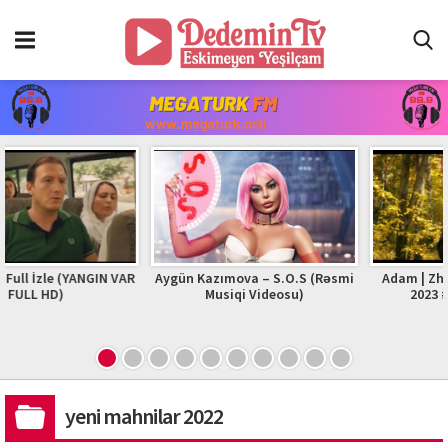
ANGIN VAR
Aygün Kazımova – S.O.S (Rəsmi
Adam | Zhurek | Official
Musiqi Videosu)
2023 #adam #zhur
yeni mahnilar 2022