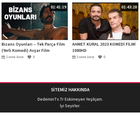
01:41:19
01:43:28
Bizans Oyunları – Tek Parça Film
AHMET KURAL 2023 KOMEDİ FİLMİ
(Yerli Komedi) Avşar Film
1080HD
2 sene önce
0
2 sene önce
0
SİTEMİZ HAKKINDA
DedeminTv.Tr
Eskimeyen Yeşilçam.
İyi Seyirler.