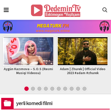
Aygün Kazımova – S.O.S (Rəsmi
Adam | Zhurek | Official Video
Musiqi Videosu)
2023 #adam #zhurek
yerli komedi filmi