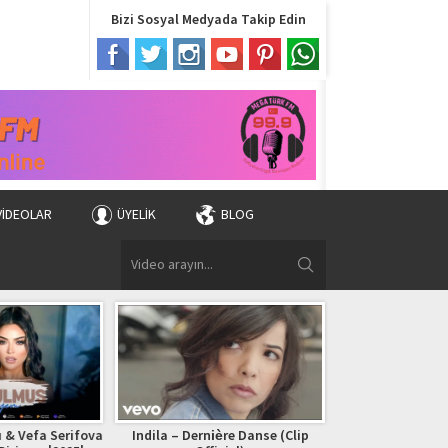
Bizi Sosyal Medyada Takip Edin
VIDEOLAR
ÜYELIK
BLOG
 & Vefa Serifova
Indila – Dernière Danse (Clip
Bryan Adams – (Ev