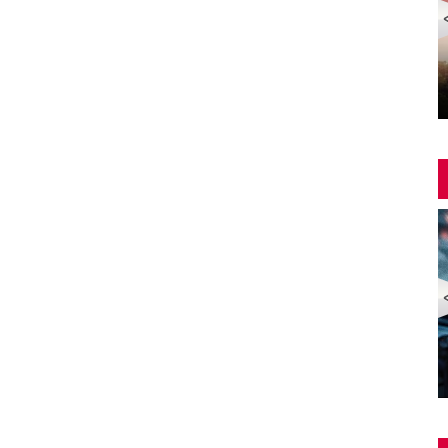
Yangin Var Full İzle (YANGIN VAR FULL HD)
ZOMBİ EKSPRESİ 2 / YARIMADA (Train to Busan 2:
Peninsula) | Türkçe Dublajlı Full Korku Film İzle