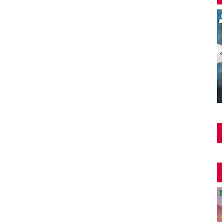
Şüphe Türk Filmi | FULL | HALE SOYGAZİ | EDİZ
HUN