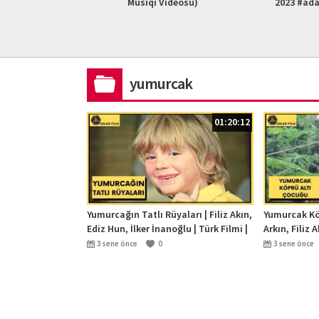
L HD)
Musiqi Videosu)
2023 #ad
yumurcak
01:20:12
Yumurcağın Tatlı Rüyaları | Filiz Akın,
Yumurcak Kö
Ediz Hun, İlker İnanoğlu | Türk Filmi |
Arkın, Filiz 
Full HD
Filmi | Full 
3 sene önce
0
3 sene önce