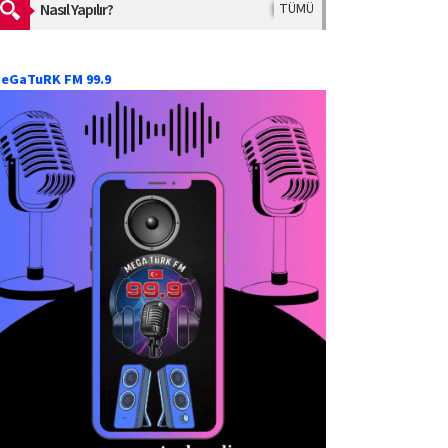
Nasıl Yapılır?
TÜMÜ
eGaTuRK FM 99.9