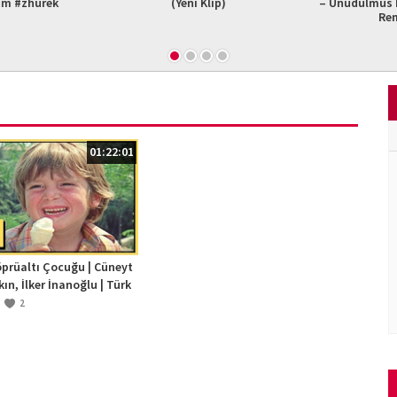
am #zhurek
(Yeni Klip)
– Unudulmus B
Re
01:22:01
prüaltı Çocuğu | Cüneyt
Akın, İlker İnanoğlu | Türk
HD
2