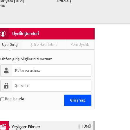
iriyem |2025|
Officiel)
Do It F
mix
Üyeli̇k İşlemleri̇
Üye Girişi
Şifre Hatırlatma
Yeni Üyelik
Lütfen giriş bilgilerinizi yazınız.
Beni hatırla
Yeşilçam Filmler
TÜMÜ