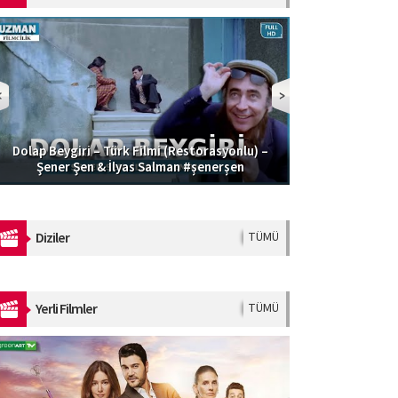
Dolap Beygiri – Türk Filmi (Restorasyonlu) –
Güzel Şoför | 
Şener Şen & İlyas Salman #şenerşen
Diziler
TÜMÜ
Yerli Filmler
TÜMÜ