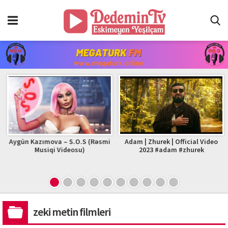
Aygün Kazımova – S.O.S (Rəsmi
Adam | Zhurek | Official Video
Musiqi Videosu)
2023 #adam #zhurek
zeki metin filmleri