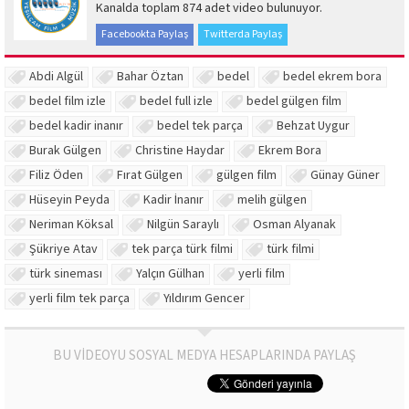
Kanalda toplam 874 adet video bulunuyor.
Facebookta Paylaş
Twitterda Paylaş
Abdi Algül
Bahar Öztan
bedel
bedel ekrem bora
bedel film izle
bedel full izle
bedel gülgen film
bedel kadir inanır
bedel tek parça
Behzat Uygur
Burak Gülgen
Christine Haydar
Ekrem Bora
Filiz Öden
Fırat Gülgen
gülgen film
Günay Güner
Hüseyin Peyda
Kadir İnanır
melih gülgen
Neriman Köksal
Nilgün Saraylı
Osman Alyanak
Şükriye Atav
tek parça türk filmi
türk filmi
türk sineması
Yalçın Gülhan
yerli film
yerli film tek parça
Yıldırım Gencer
BU VİDEOYU SOSYAL MEDYA HESAPLARINDA PAYLAŞ