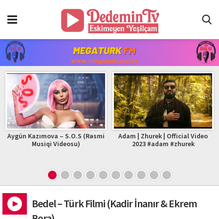
Aygün Kazımova – S.O.S (Rəsmi
Adam | Zhurek | Official Video
Musiqi Videosu)
2023 #adam #zhurek
Bedel – Türk Filmi (Kadir İnanır & Ekrem
Bora)