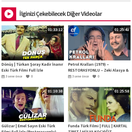
İlginizi Çekebilecek Diğer Videolar
01:33:12
01:25:41
Dönüş | Türkan Şoray Kadir İnanır
Petrol Kralları (1979) –
Eski Türk Filmi Full İzle
RESTORASYONLU – Zeki Alasya &
Metin Akpınar
3 sene önce
0
3 sene önce
0
01:10:38
01:25:58
Gülizar | Emel Sayın Eski Türk
Funda Türk Filmi | FULL | KARTAL