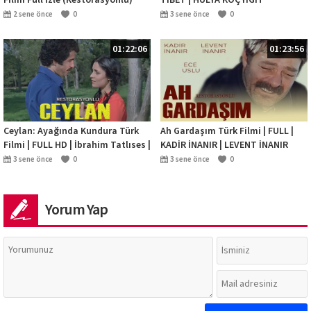
Filmi Full İzle (Restorasyonlu)
TİBET | HÜLYA KOÇYİĞİT
2 sene önce
0
3 sene önce
0
01:22:06
01:23:56
Ceylan: Ayağında Kundura Türk
Ah Gardaşım Türk Filmi | FULL |
Filmi | FULL HD | İbrahim Tatlıses |
KADİR İNANIR | LEVENT İNANIR
Necla Nazır
3 sene önce
0
3 sene önce
0
Yorum Yap