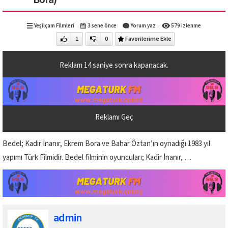
Yeşilçam Filmleri
3 sene önce
Yorum yaz
579 izlenme
1
0
Favorilerime Ekle
Reklam
14
saniye sonra kapanacak.
Reklamı Geç
Bedel; Kadir İnanır, Ekrem Bora ve Bahar Öztan’ın oynadığı 1983 yıl
yapımı Türk Filmidir. Bedel filminin oyuncuları; Kadir İnanır, …
admin