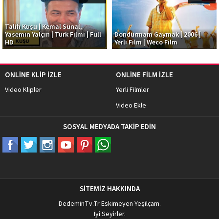
Talih Kuşu | Kemal Sunal,
Yasemin Yalçın | Türk Filmi | Full
Dondurmam Gaymak | 2006 |
HD
Yerli Film | Weco Film
ONLİNE KLİP İZLE
ONLİNE FİLM İZLE
Video Klipler
Yerli Filmler
Video Ekle
SOSYAL MEDYADA TAKİP EDİN
SİTEMİZ HAKKINDA
DedeminTv.Tr
Eskimeyen Yeşilçam.
İyi Seyirler.