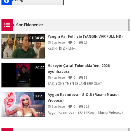
Blog
Son Eklenenler
Yangin Var Full İzle (YANGIN VAR FULL HD)
01:34:45
3 ay önce
0
23
KESİNTİSİZ FİLM+.
Hüseyin Çatal Tokmakla Yeni 2026
02:22
oyunhavası
4 ay önce
0
56
SAZ: YÖNETMEN SELAMİ ERPOLAT
Aygün Kazımova – S.O.S (Rəsmi Musiqi
03:21
Videosu)
5 ay önce
0
126
Aygün Kazımova - S.O.S (Rəsmi Musiqi Videosu)
Mahnını dinləmək üçün platformalar:
https://ak.lnk.to/SOS Musiqi: Kazım Can ...