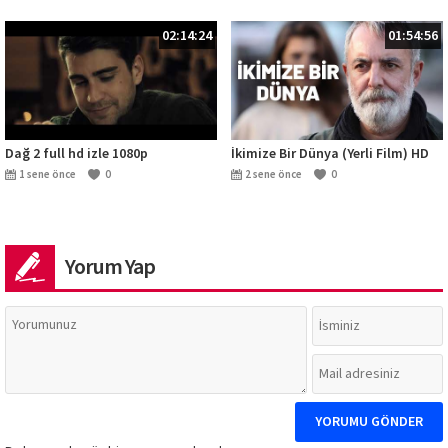
02:14:24
01:54:56
Dağ 2 full hd izle 1080p
İkimize Bir Dünya (Yerli Film) HD
1 sene önce
0
2 sene önce
0
Yorum Yap