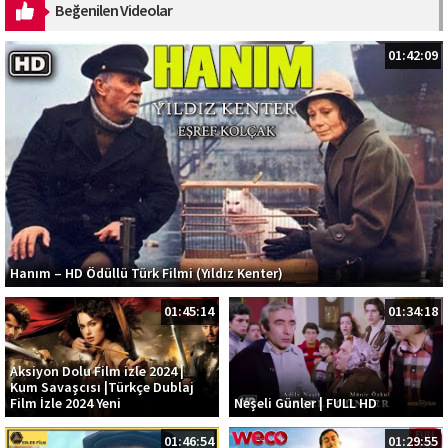
Beğenilen Videolar
01:42:09
Hanım – HD Ödüllü Türk Filmi (Yıldız Kenter)
01:45:14
01:34:18
Aksiyon Dolu Film izle 2024 |
Kum Savaşcısı |Türkçe Dublaj
Film İzle 2024 Yeni
Neşeli Günler | FULL HD
01:46:54
01:29:55