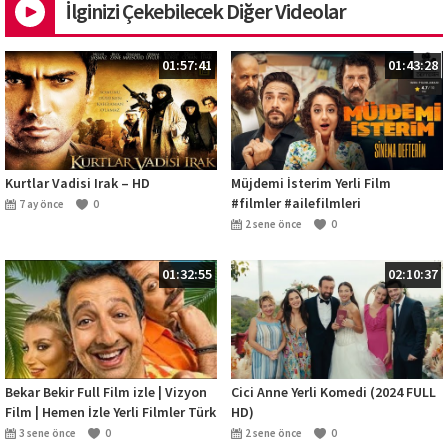
İlginizi Çekebilecek Diğer Videolar
01:57:41
01:43:28
Kurtlar Vadisi Irak – HD
Müjdemi İsterim Yerli Film
#filmler #ailefilmleri
7 ay önce
0
2 sene önce
0
01:32:55
02:10:37
Bekar Bekir Full Film izle | Vizyon
Cici Anne Yerli Komedi (2024 FULL
Film | Hemen İzle Yerli Filmler Türk
HD)
Komedi Filmleri
3 sene önce
0
2 sene önce
0