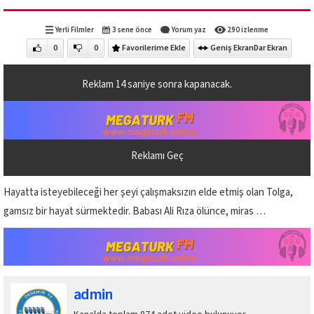
Yerli Filmler
3 sene önce
Yorum yaz
290 izlenme
0
0
Favorilerime Ekle
Geniş Ekran
Dar Ekran
Reklam
14
saniye sonra kapanacak.
Reklamı Geç
Hayatta isteyebileceği her şeyi çalışmaksızın elde etmiş olan Tolga,
gamsız bir hayat sürmektedir. Babası Ali Rıza ölünce, miras …
admin