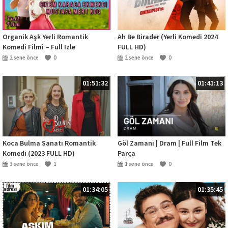
Organik Aşk Yerli Romantik
Ah Be Birader (Yerli Komedi 2024
Komedi Filmi – Full Izle
FULL HD)
2 sene önce
0
2 sene önce
0
01:51:32
01:41:13
Koca Bulma Sanatı Romantik
Göl Zamanı | Dram | Full Film Tek
Komedi (2023 FULL HD)
Parça
3 sene önce
1
1 sene önce
0
01:34:05
01:35:45