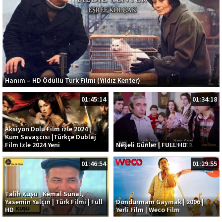
Hanım – HD Ödüllü Türk Filmi (Yıldız Kenter)
01:45:14
01:34:18
Aksiyon Dolu Film izle 2024 |
Kum Savaşcısı |Türkçe Dublaj
Film İzle 2024 Yeni
Neşeli Günler | FULL HD
01:46:54
01:29:55
Talih Kuşu | Kemal Sunal,
Yasemin Yalçın | Türk Filmi | Full
Dondurmam Gaymak | 2006 |
HD
Yerli Film | Weco Film