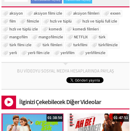
aksiyon
aksiyon filmi izle
aksiyon filmleri
exxen
film
filmizle
hızlı ve tüplü
hızlı ve tüplü full izle
hızlı ve tüplü izle
komedi
komedi filmleri
mangofilm
mangofilmizle
NETFLIX
türk
türk filmi izle
türk filmleri
turkfilmi
türkfilmizle
yerli
yerli film izle
yerlifilm
yerlifilmizle
BU VİDEOYU SOSYAL MEDYA HESAPLARINDA PAYLAŞ
İlginizi Çekebilecek Diğer Videolar
01:38:50
01:47:51