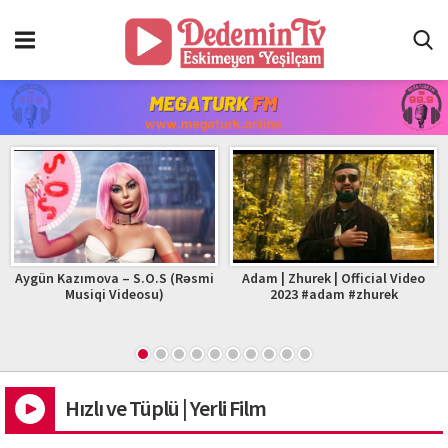
Aygün Kazımova – S.O.S (Rəsmi
Adam | Zhurek | Official Video
Musiqi Videosu)
2023 #adam #zhurek
Hızlı ve Tüplü | Yerli Film