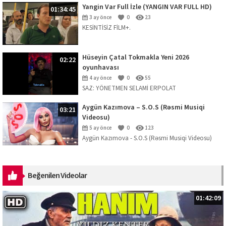
Yangin Var Full İzle (YANGIN VAR FULL HD)
01:34:45
3 ay önce
0
23
KESİNTİSİZ FİLM+.
Hüseyin Çatal Tokmakla Yeni 2026
02:22
oyunhavası
4 ay önce
0
55
SAZ: YÖNETMEN SELAMİ ERPOLAT
Aygün Kazımova – S.O.S (Rəsmi Musiqi
03:21
Videosu)
5 ay önce
0
123
Aygün Kazımova - S.O.S (Rəsmi Musiqi Videosu)
Mahnını dinləmək üçün platformalar:
https://ak.lnk.to/SOS Musiqi: Kazım Can ...
Beğenilen Videolar
01:42:09