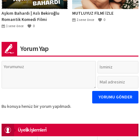
Aşkım Bahardı | Aslı Bekiroğlu
MUTLUYUZ FİLMİ İZLE
Romantik Komedi Filmi
2 sene önce
0
1 sene önce
0
Yorum Yap
Bu konuya henüz bir yorum yapılmadı.
Üyeli̇k İşlemleri̇