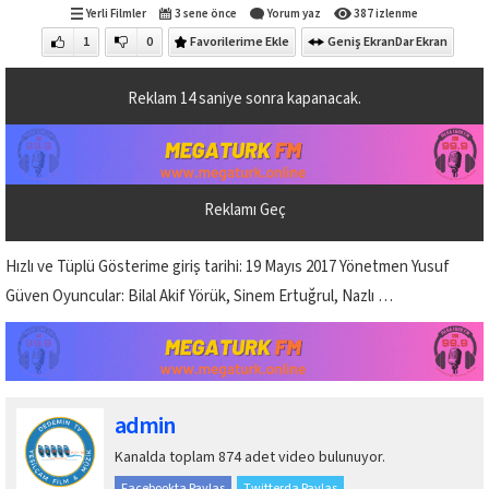
Yerli Filmler
3 sene önce
Yorum yaz
387 izlenme
1
0
Favorilerime Ekle
Geniş Ekran
Dar Ekran
Reklam
14
saniye sonra kapanacak.
Reklamı Geç
Hızlı ve Tüplü Gösterime giriş tarihi: 19 Mayıs 2017 Yönetmen Yusuf
Güven Oyuncular: Bilal Akif Yörük, Sinem Ertuğrul, Nazlı …
admin
Kanalda toplam 874 adet video bulunuyor.
Facebookta Paylaş
Twitterda Paylaş