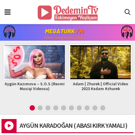
Aygün Kazımova – S.O.S (Rəsmi
Adam | Zhurek | Official Video
Musiqi Videosu)
2023 #adam #zhurek
AYGÜN KARADOĞAN ( ABASI KIRK YAMALI )