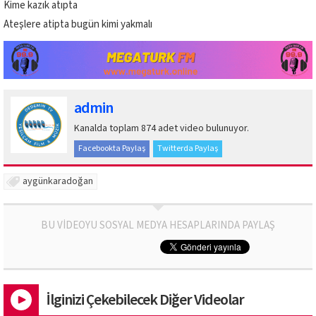
Kime kazık atıpta
Ateşlere atipta bugün kimi yakmalı
admin
Kanalda toplam 874 adet video bulunuyor.
Facebookta Paylaş
Twitterda Paylaş
aygünkaradoğan
BU VİDEOYU SOSYAL MEDYA HESAPLARINDA PAYLAŞ
İlginizi Çekebilecek Diğer Videolar