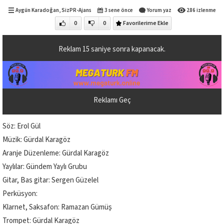
Aygün Karadoğan
,
SizPR-Ajans
3 sene önce
Yorum yaz
286 izlenme
0
0
Favorilerime Ekle
Reklam
14
saniye sonra kapanacak.
Reklamı Geç
Söz: Erol Gül
Müzik: Gürdal Karagöz
Aranje Düzenleme: Gürdal Karagöz
Yaylılar: Gündem Yaylı Grubu
Gitar, Bas gitar: Sergen Güzelel
Perküsyon:
Klarnet, Saksafon: Ramazan Gümüş
Trompet: Gürdal Karagöz