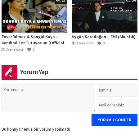
04:27
05:36
Enver Yılmaz & Songül Kaya –
Aygün Karadoğan – EMİ (Akustik)
Kendimi Zor Tutuyorum (Official
3 sene önce
0
Video)
3 sene önce
0
Yorum Yap
Bu konuya henüz bir yorum yapılmadı.