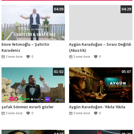
04:09
04:29
Emre Yetimoğlu – Şahittir
Aygün Karadoğan – Sırası Değildi
Karadeniz
(Akustik)
3 sene önce
0
3 sene önce
0
01:02
05:07
şafak Sönmez esrarlı gözler
Aygün Karadoğan- Yıkıla Yıkıla
3 sene önce
0
3 sene önce
0