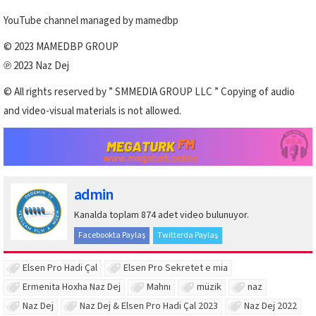
YouTube channel managed by mamedbp
© 2023 MAMEDBP GROUP
℗ 2023 Naz Dej
© All rights reserved by ” SMMEDIA GROUP LLC ” Copying of audio
and video-visual materials is not allowed.
admin
Kanalda toplam 874 adet video bulunuyor.
Facebookta Paylaş
Twitterda Paylaş
Elsen Pro Hadi Çal
Elsen Pro Sekretet e mia
Ermenita Hoxha Naz Dej
Mahnı
müzik
naz
Naz Dej
Naz Dej & Elsen Pro Hadi Çal 2023
Naz Dej 2022