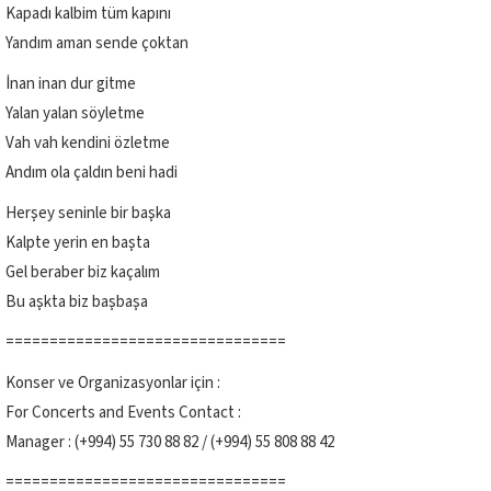
Kapadı kalbim tüm kapını
Yandım aman sende çoktan
İnan inan dur gitme
Yalan yalan söyletme
Vah vah kendini özletme
Andım ola çaldın beni hadi
Herşey seninle bir başka
Kalpte yerin en başta
Gel beraber biz kaçalım
Bu aşkta biz başbaşa
================================
Konser ve Organizasyonlar için :
For Concerts and Events Contact :
Manager : (+994) 55 730 88 82 / (+994) 55 808 88 42
================================