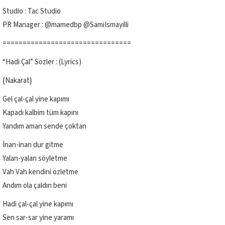
Studio : Tac Studio
PR Manager : @mamedbp @SamiIsmayilli
================================
“Hadi Çal” Sözler : (Lyrics)
{Nakarat}
Gel çal-çal yine kapımı
Kapadı kalbim tüm kapını
Yandım aman sende çoktan
İnan-inan dur gitme
Yalan-yalan söyletme
Vah Vah kendini özletme
Andım ola çaldın beni
Hadi çal-çal yine kapımı
Sen sar-sar yine yaramı