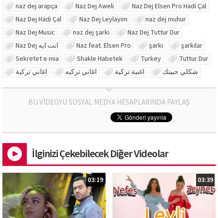
naz dej arapça
Naz Dej Aweli
Naz Dej Elsen Pro Hadi Çal
Naz Dej Hadi Çal
Naz Dej Leylayim
naz dej muhur
Naz Dej Music
naz dej şarkı
Naz Dej Tuttur Dur
Naz Dej انت ايه
Naz feat. Elsen Pro
şarkı
şarkılar
Sekretet e mia
Shakle Habetek
Turkey
Tuttur Dur
شكلي حبيتك
اغنية تركية
اغاني تركيه
اغاني تركية
BU VİDEOYU SOSYAL MEDYA HESAPLARINDA PAYLAŞ
İlginizi Çekebilecek Diğer Videolar
03:19
03:39