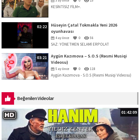
3 ay önce
0
25
KESİNTİSİZ FİLM+.
Hüseyin Çatal Tokmakla Yeni 2026
02:22
oyunhavası
4 ay önce
0
56
SAZ: YÖNETMEN SELAMİ ERPOLAT
Aygün Kazımova – S.O.S (Rəsmi Musiqi
03:21
Videosu)
5 ay önce
0
128
Aygün Kazımova - S.O.S (Rəsmi Musiqi Videosu)
Mahnını dinləmək üçün platformalar:
https://ak.lnk.to/SOS Musiqi: Kazım Can ...
Beğenilen Videolar
01:42:09