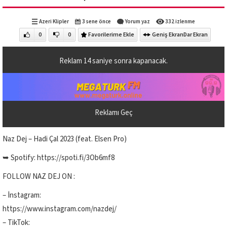
Azeri Klipler
3 sene önce
Yorum yaz
332 izlenme
0
0
Favorilerime Ekle
Geniş Ekran
Dar Ekran
Reklam
14
saniye sonra kapanacak.
Reklamı Geç
Naz Dej – Hadi Çal 2023 (feat. Elsen Pro)
➥ Spotify: https://spoti.fi/3Ob6mf8
FOLLOW NAZ DEJ ON :
– İnstagram:
https://www.instagram.com/nazdej/
– TikTok: