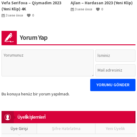
Vefa Serifova – Qiymadim 2023
Ajlan – Hardasan 2023 (Yeni Klip)
(Yeni Klip) 4K
3 sene önce
0
3 sene önce
0
Yorum Yap
Bu konuya henüz bir yorum yapılmadı.
Üyeli̇k İşlemleri̇
Üye Girişi
Şifre Hatırlatma
Yeni Üyelik