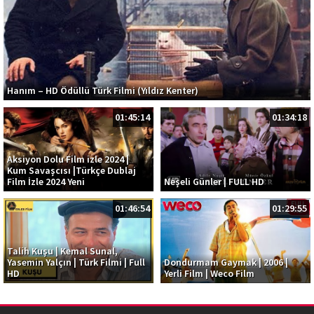
Hanım – HD Ödüllü Türk Filmi (Yıldız Kenter)
01:45:14
01:34:18
Aksiyon Dolu Film izle 2024 |
Kum Savaşcısı |Türkçe Dublaj
Film İzle 2024 Yeni
Neşeli Günler | FULL HD
01:46:54
01:29:55
Talih Kuşu | Kemal Sunal,
Yasemin Yalçın | Türk Filmi | Full
Dondurmam Gaymak | 2006 |
HD
Yerli Film | Weco Film