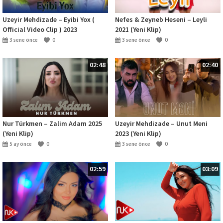
Uzeyir Mehdizade – Eyibi Yox (
Nefes & Zeyneb Heseni – Leyli
Official Video Clip ) 2023
2021 (Yeni Klip)
3 sene önce
0
3 sene önce
0
02:48
02:40
Nur Türkmen – Zalim Adam 2025
Uzeyir Mehdizade – Unut Meni
(Yeni Klip)
2023 (Yeni Klip)
5 ay önce
0
3 sene önce
0
02:59
03:09