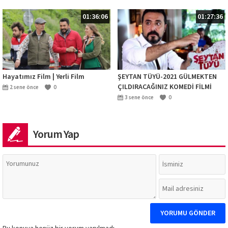
01:36:06
01:27:36
Hayatımız Film | Yerli Film
ŞEYTAN TÜYÜ-2021 GÜLMEKTEN
ÇILDIRACAĞINIZ KOMEDİ FİLMİ
2 sene önce
0
komedi EN YENİ YERLİ KOMEDİ
3 sene önce
0
FİLMLERİ 1
Yorum Yap