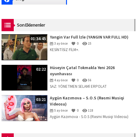
Son Eklenenler
Yangin Var Full İzle (YANGIN VAR FULL HD)
01:34:45
3 ay önce
0
25
KESİNTİSİZ FİLM+.
Hüseyin Çatal Tokmakla Yeni 2026
02:22
oyunhavası
4 ay önce
0
56
SAZ: YÖNETMEN SELAMİ ERPOLAT
Aygün Kazımova – S.O.S (Rəsmi Musiqi
03:21
Videosu)
5 ay önce
0
128
Aygün Kazımova - S.O.S (Rəsmi Musiqi Videosu)
Mahnını dinləmək üçün platformalar:
https://ak.lnk.to/SOS Musiqi: Kazım Can ...