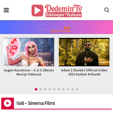
Aygün Kazımova – S.O.S (Rəsmi
Adam | Zhurek | Official Video
Musiqi Videosu)
2023 #adam #zhurek
Vali – Sinema Filmi