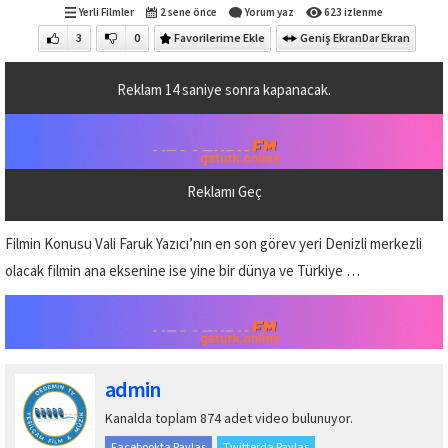
Yerli Filmler
2 sene önce
Yorum yaz
623 izlenme
3
0
Favorilerime Ekle
Geniş Ekran
Dar Ekran
Reklam
13
saniye sonra kapanacak.
Reklamı Geç
Filmin Konusu Vali Faruk Yazıcı’nın en son görev yeri Denizli merkezli
olacak filmin ana eksenine ise yine bir dünya ve Türkiye …
admin
Kanalda toplam 874 adet video bulunuyor.
Facebookta Paylaş
Twitterda Paylaş