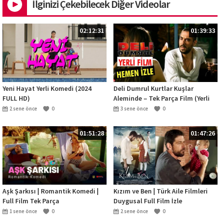
İlginizi Çekebilecek Diğer Videolar
02:12:31
01:39:33
Yeni Hayat Yerli Komedi (2024
Deli Dumrul Kurtlar Kuşlar
FULL HD)
Aleminde – Tek Parça Film (Yerli
Film)
2 sene önce
0
3 sene önce
0
01:51:28
01:47:26
Aşk Şarkısı | Romantik Komedi |
Kızım ve Ben | Türk Aile Filmleri
Full Film Tek Parça
Duygusal Full Film İzle
1 sene önce
0
2 sene önce
0