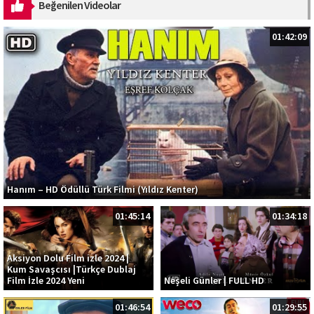
Beğenilen Videolar
01:42:09
Hanım – HD Ödüllü Türk Filmi (Yıldız Kenter)
01:45:14
01:34:18
Aksiyon Dolu Film izle 2024 |
Kum Savaşcısı |Türkçe Dublaj
Film İzle 2024 Yeni
Neşeli Günler | FULL HD
01:46:54
01:29:55