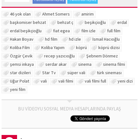
46 yok olan
Ahmet Somers
amirim
başkomiser behzat
behzat ç
beşikçioğlu
erdal
erdal beşikçioğlu
fiat egea
film izle
full film
Hakan Boyav
hd film
hd izle
İsmail Hacıoğlu
Koliba Film
Koliba Yapım
köprü
köprü dizisi
Özgür Çevik
recep yazıcıoğlu
Şebnem Dönmez
şemsi inkaya
serdar akar
sinema
sinema filmi
star dizileri
Star Tv
süper vali
türk sineması
Uğur Polat
vali
vali filmi
vali filmi full
yeni dizi
yeni film
BU VİDEOYU SOSYAL MEDYA HESAPLARINDA PAYLAŞ