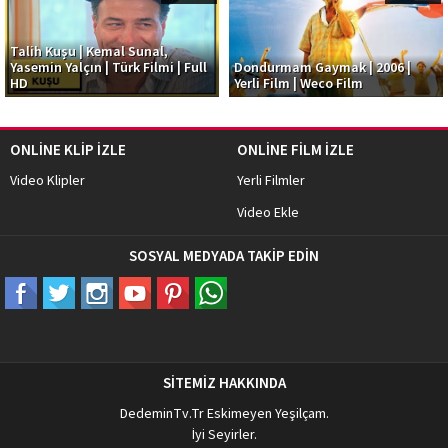
Talih Kuşu | Kemal Sunal,
Yasemin Yalçın | Türk Filmi | Full
Dondurmam Gaymak | 2006 |
HD
Yerli Film | Weco Film
ONLİNE KLİP İZLE
ONLİNE FİLM İZLE
Video Klipler
Yerli Filmler
Video Ekle
SOSYAL MEDYADA TAKİP EDİN
SİTEMİZ HAKKINDA
DedeminTv.Tr
Eskimeyen Yeşilçam.
İyi Seyirler.