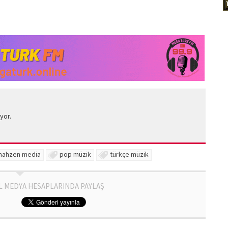
yor.
mahzen media
pop müzik
türkçe müzik
L MEDYA HESAPLARINDA PAYLAŞ