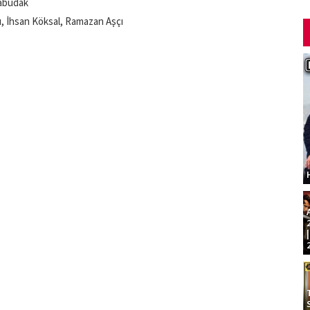
rabudak
şı, İhsan Köksal, Ramazan Aşçı