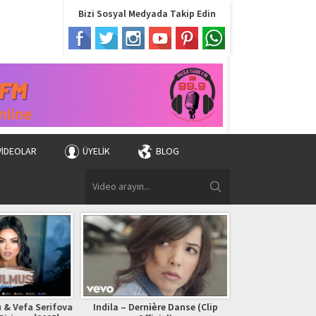
Bizi Sosyal Medyada Takip Edin
VIDEOLAR
ÜYELIK
BLOG
 & Vefa Serifova
Indila – Dernière Danse (Clip
Bryan Adams – (Ev