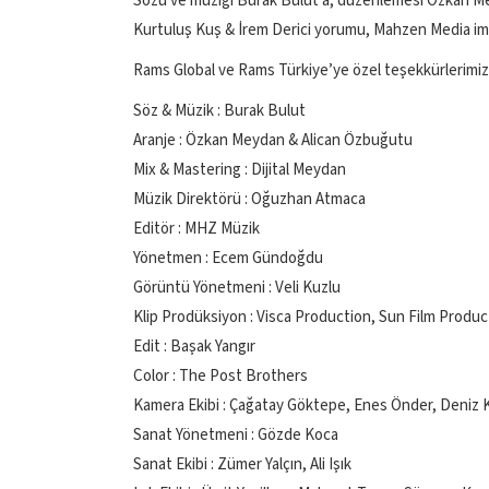
Sözü ve müziği Burak Bulut’a, düzenlemesi Özkan Mey
Kurtuluş Kuş & İrem Derici yorumu, Mahzen Media imzası 
Rams Global ve Rams Türkiye’ye özel teşekkürlerimiz
Söz & Müzik : Burak Bulut
Aranje : Özkan Meydan & Alican Özbuğutu
Mix & Mastering : Dijital Meydan
Müzik Direktörü : Oğuzhan Atmaca
Editör : MHZ Müzik
Yönetmen : Ecem Gündoğdu
Görüntü Yönetmeni : Veli Kuzlu
Klip Prodüksiyon : Visca Production, Sun Film Produc
Edit : Başak Yangır
Color : The Post Brothers
Kamera Ekibi : Çağatay Göktepe, Enes Önder, Deniz 
Sanat Yönetmeni : Gözde Koca
Sanat Ekibi : Zümer Yalçın, Ali Işık