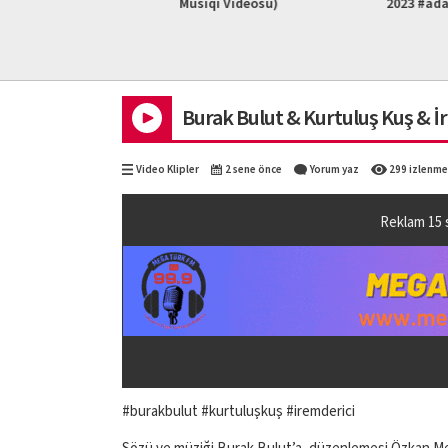
L HD)
Musiqi Videosu)
2023 #ad
Burak Bulut & Kurtuluş Kuş & İr
Video Klipler
2 sene önce
Yorum yaz
299 izlenme
Reklam
14
#burakbulut #kurtuluşkuş #iremderici