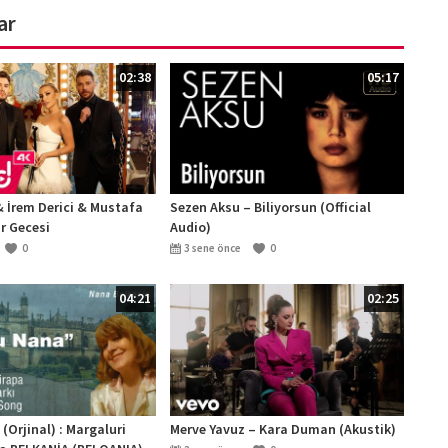
ar
02:38
05:17
& İrem Derici & Mustafa
Sezen Aksu – Biliyorsun (Official
ar Gecesi
Audio)
0
3 sene önce
0
04:21
02:25
Orjinal) : Margaluri
Merve Yavuz – Kara Duman (Akustik)