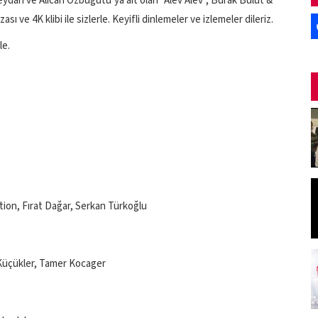
dan ve Alican Özbuğutu’ya ait olan ”Alev Alev”, Burak Bulut &
ve 4K klibi ile sizlerle. Keyifli dinlemeler ve izlemeler dileriz.
le.
tion, Fırat Dağar, Serkan Türkoğlu
Küçükler, Tamer Kocager