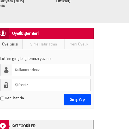
iriyem |2025|
Officiel)
Do It F
mix
Üyeli̇k İşlemleri̇
Üye Girişi
Şifre Hatırlatma
Yeni Üyelik
Lütfen giriş bilgilerinizi yazınız.
Beni hatırla
KATEGORİLER