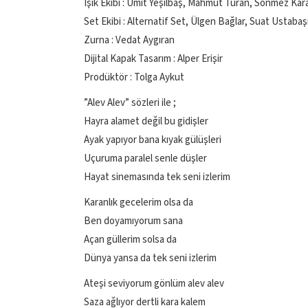
Işık Ekibi : Ümit Yeşilbaş, Mahmut Turan, Sönmez Ka
Set Ekibi : Alternatif Set, Ülgen Bağlar, Suat Ustaba
Zurna : Vedat Aygıran
Dijital Kapak Tasarım : Alper Erişir
Prodüktör : Tolga Aykut
”Alev Alev” sözleri ile ;
Hayra alamet değil bu gidişler
Ayak yapıyor bana kıyak gülüşleri
Uçuruma paralel senle düşler
Hayat sinemasında tek seni izlerim
Karanlık gecelerim olsa da
Ben doyamıyorum sana
Açan güllerim solsa da
Dünya yansa da tek seni izlerim
Ateşi seviyorum gönlüm alev alev
Saza ağlıyor dertli kara kalem