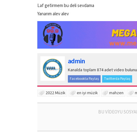
Laf getirmem bu deli sevdama
Yanarım alev alev
admin
Kanalda toplam 874 adet video bulunu
Facebookta Paylaş
Twitterda Paylaş
2022 Müzik
en iyi müzik
mahzen
BU VİDEOYU SOSYA