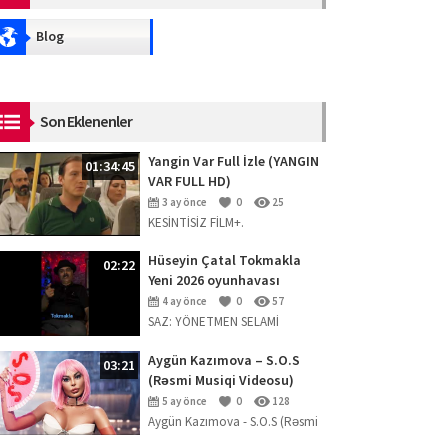
Blog
Son Eklenenler
Yangin Var Full İzle (YANGIN
01:34:45
VAR FULL HD)
3 ay önce
0
25
KESİNTİSİZ FİLM+.
Hüseyin Çatal Tokmakla
02:22
Yeni 2026 oyunhavası
4 ay önce
0
57
SAZ: YÖNETMEN SELAMİ
ERPOLAT
Aygün Kazımova – S.O.S
03:21
(Rəsmi Musiqi Videosu)
5 ay önce
0
128
Aygün Kazımova - S.O.S (Rəsmi
Musiqi Videosu) Mahnını