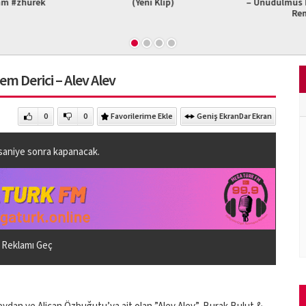
am #zhurek
(Yeni Klip)
– Unudulmus B
Re
em Derici – Alev Alev
0
0
Favorilerime Ekle
Geniş Ekran
Dar Ekran
saniye sonra kapanacak.
Reklamı Geç