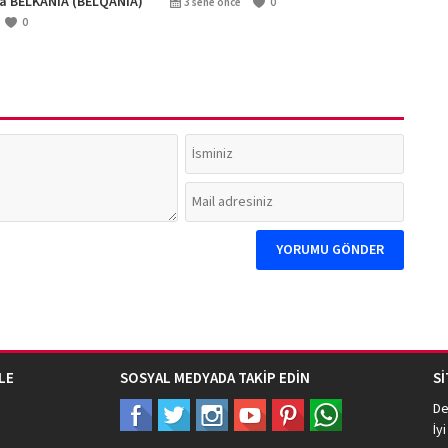
na BELKANİA (BELQANIA)
3 sene önce
0
0
LE
SOSYAL MEDYADA TAKİP EDİN
S
De
İyi