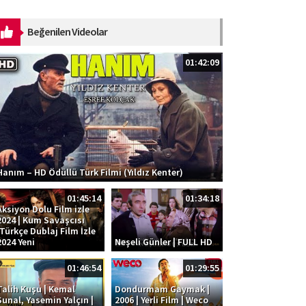
dinləmək üçün platformalar:
https://ak.lnk.to/SOS Musiqi:
Beğenilen Videolar
Kazım Can ...
01:42:09
Hanım – HD Ödüllü Türk Filmi (Yıldız Kenter)
01:45:14
01:34:18
Aksiyon Dolu Film izle
2024 | Kum Savaşcısı
|Türkçe Dublaj Film İzle
2024 Yeni
Neşeli Günler | FULL HD
01:46:54
01:29:55
Talih Kuşu | Kemal
Dondurmam Gaymak |
Sunal, Yasemin Yalçın |
2006 | Yerli Film | Weco