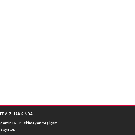
İTEMİZ HAKKINDA
deminTv.Tr
Eskimeyen Yeşilçam.
 Seyirler.