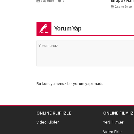
Birapa / Na
9 ay önce
1
2 sene önce
Yorum Yap
Bu konuya henüz bir yorum yapılmadı.
ONLİNE KLİP İZLE
ONLİNE FİLM İZ
Video Klipler
Yerli Filmler
Video Ekle