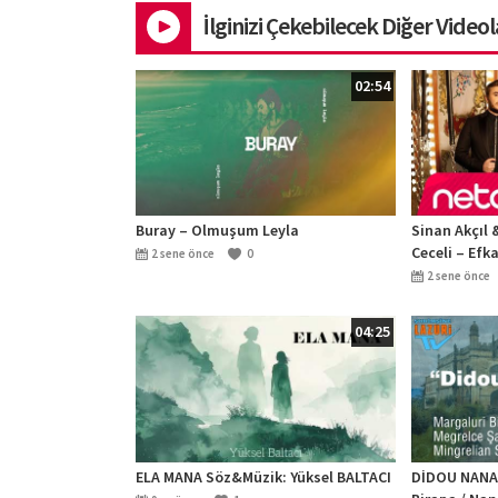
İlginizi Çekebilecek Diğer Videol
02:54
Buray – Olmuşum Leyla
Sinan Akçıl 
Ceceli – Efk
2 sene önce
0
2 sene önce
04:25
ELA MANA Söz&Müzik: Yüksel BALTACI
DİDOU NANA (