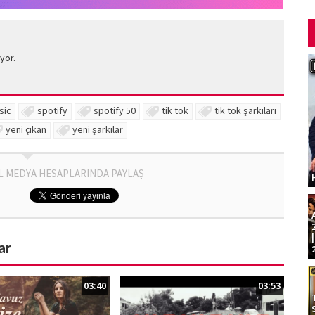
yor.
sic
spotify
spotify 50
tik tok
tik tok şarkıları
yeni çıkan
yeni şarkılar
L MEDYA HESAPLARINDA PAYLAŞ
ar
03:40
03:53