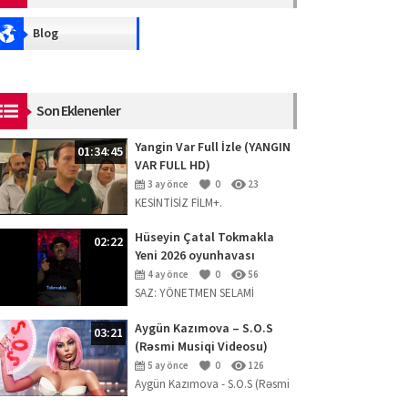
Blog
Son Eklenenler
Yangin Var Full İzle (YANGIN
01:34:45
VAR FULL HD)
3 ay önce
0
23
KESİNTİSİZ FİLM+.
Hüseyin Çatal Tokmakla
02:22
Yeni 2026 oyunhavası
4 ay önce
0
56
SAZ: YÖNETMEN SELAMİ
ERPOLAT
Aygün Kazımova – S.O.S
03:21
(Rəsmi Musiqi Videosu)
5 ay önce
0
126
Aygün Kazımova - S.O.S (Rəsmi
Musiqi Videosu) Mahnını