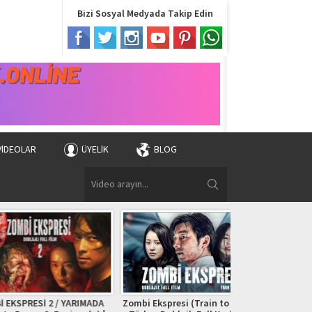
Bizi Sosyal Medyada Takip Edin
VIDEOLAR
ÜYELIK
BLOG
İ 2 / YARIMADA
Zombi Ekspresi (Train to Busan) |
Nasipse Olur | K