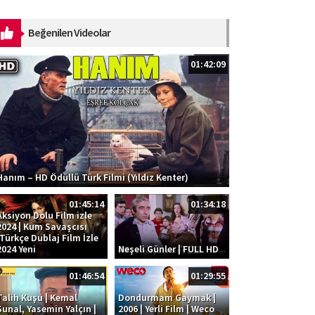
dinləmək üçün platformalar:
https://ak.lnk.to/SOS Musiqi:
Beğenilen Videolar
Kazım Can ...
01:42:09
Hanım – HD Ödüllü Türk Filmi (Yıldız Kenter)
01:45:14
01:34:18
Aksiyon Dolu Film izle
2024 | Kum Savaşcısı
|Türkçe Dublaj Film İzle
2024 Yeni
Neşeli Günler | FULL HD
01:46:54
01:29:55
Talih Kuşu | Kemal
Dondurmam Gaymak |
Sunal, Yasemin Yalçın |
2006 | Yerli Film | Weco