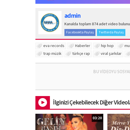
admin
Kanalda toplam 874 adet video bulunu
Facebookta Paylaş
Twitterda Paylaş
eva records
Haberler
hip hop
mu
trap müzik
türkçe rap
viral şarkılar
BU VİDEOYU SOSYA
İlginizi Çekebilecek Diğer Videol
03:20