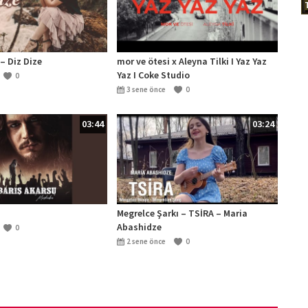
– Diz Dize
mor ve ötesi x Aleyna Tilki I Yaz Yaz
Yaz I Coke Studio
0
3 sene önce
0
03:44
03:24
Megrelce Şarkı – TSİRA – Maria
Abashidze
0
2 sene önce
0