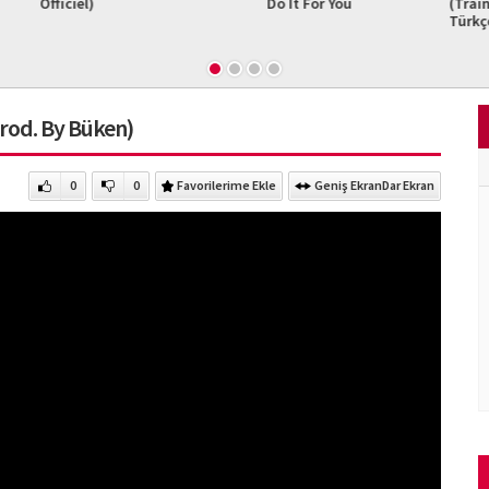
ciel)
Do It For You
(Train to Busan
Türkçe Dublajlı
İz
rod. By Büken)
0
0
Favorilerime Ekle
Geniş Ekran
Dar Ekran