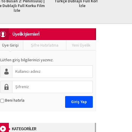
 2: Peninsula) |
Türkçe Dublajlı Full Korku Film
Parça 
 Full Korku Film
İzle
le
Üyeli̇k İşlemleri̇
Üye Girişi
Şifre Hatırlatma
Yeni Üyelik
Lütfen giriş bilgilerinizi yazınız.
Beni hatırla
KATEGORİLER