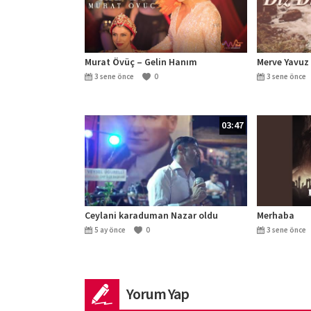
Murat Övüç – Gelin Hanım
Merve Yavuz 
3 sene önce
0
3 sene önce
03:47
Ceylani karaduman Nazar oldu
Merhaba
5 ay önce
0
3 sene önce
Yorum Yap