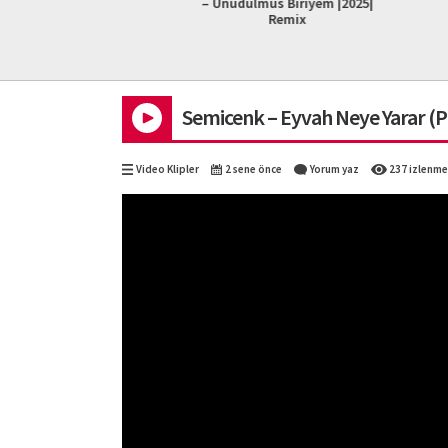
i Klip)
– Unudulmus Biriyem |2025|
Offi
Remix
Semicenk – Eyvah Neye Yarar (P
Video Klipler
2 sene önce
Yorum yaz
237 izlenme