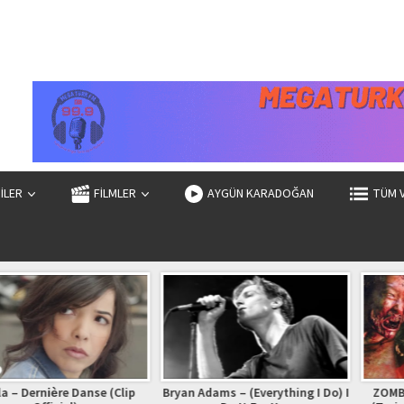
ZİLER
FİLMLER
AYGÜN KARADOĞAN
TÜM 
ère Danse (Clip
Bryan Adams – (Everything I Do) I
ZOMBİ EKSPRES