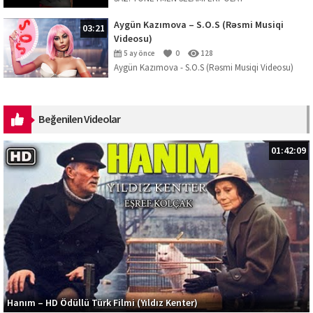
Aygün Kazımova – S.O.S (Rəsmi Musiqi
03:21
Videosu)
5 ay önce
0
128
Aygün Kazımova - S.O.S (Rəsmi Musiqi Videosu)
Mahnını dinləmək üçün platformalar:
https://ak.lnk.to/SOS Musiqi: Kazım Can ...
Beğenilen Videolar
01:42:09
Hanım – HD Ödüllü Türk Filmi (Yıldız Kenter)