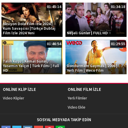
01:45:14
01:34:18
Aksiyon Dolu Film izle 2024 |
Kum Savaşcısı |Türkçe Dublaj
Film İzle 2024 Yeni
Neşeli Günler | FULL HD
01:46:54
01:29:55
Talih Kuşu | Kemal Sunal,
Yasemin Yalçın | Türk Filmi | Full
Dondurmam Gaymak | 2006 |
HD
Yerli Film | Weco Film
ONLİNE KLİP İZLE
ONLİNE FİLM İZLE
Video Klipler
Yerli Filmler
Video Ekle
SOSYAL MEDYADA TAKİP EDİN