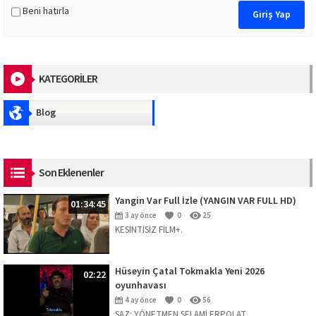
Beni hatırla
KATEGORİLER
Blog
Son Eklenenler
Yangin Var Full İzle (YANGIN VAR FULL HD)
01:34:45
3 ay önce
0
25
KESİNTİSİZ FİLM+.
Hüseyin Çatal Tokmakla Yeni 2026
02:22
oyunhavası
4 ay önce
0
56
SAZ: YÖNETMEN SELAMİ ERPOLAT