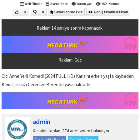
Yerli Filmler
2 sene önce
Yorum yaz
262 izlenme
0
0
Favorilerime Ekle
Geniş Ekran
Dar Ekran
Reklam
14
saniye sonra kapanacak.
Reklamı Geç
Cici Anne Yerli Komedi (2024 FULL HD) Karısını erken yaşta kaybeden
Kemal, iki kızı Ceren ve Beren ile yaşamaktadır.
admin
Kanalda toplam 874 adet video bulunuyor.
Facebookta Paylaş
Twitterda Paylaş