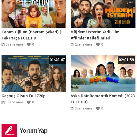
Canım Oğlum (Bayram Şekeri) |
Müjdemi İsterim Yerli Film
Tek Parça FULL HD
#filmler #ailefilmleri
3 sene önce
0
2 sene önce
0
01:49:47
02:01:59
Geçmiş Olsun Full 720p
Aşka Dair Romantik Komedi (2023
FULL HD)
3 sene önce
0
3 sene önce
0
Yorum Yap