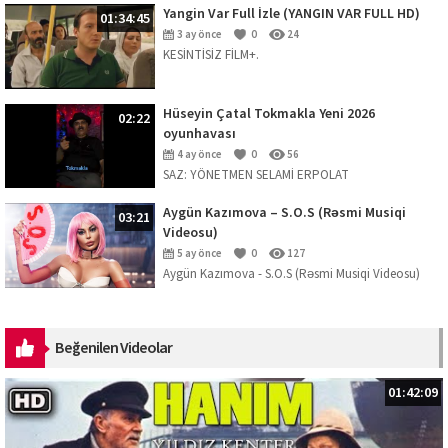
Yangin Var Full İzle (YANGIN VAR FULL HD)
01:34:45
3 ay önce
0
24
KESİNTİSİZ FİLM+.
Hüseyin Çatal Tokmakla Yeni 2026
02:22
oyunhavası
4 ay önce
0
56
SAZ: YÖNETMEN SELAMİ ERPOLAT
Aygün Kazımova – S.O.S (Rəsmi Musiqi
03:21
Videosu)
5 ay önce
0
127
Aygün Kazımova - S.O.S (Rəsmi Musiqi Videosu)
Mahnını dinləmək üçün platformalar:
https://ak.lnk.to/SOS Musiqi: Kazım Can ...
Beğenilen Videolar
01:42:09