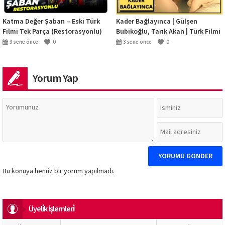
Katma Değer Şaban – Eski Türk
Kader Bağlayınca | Gülşen
Filmi Tek Parça (Restorasyonlu)
Bubikoğlu, Tarık Akan | Türk Filmi
| Full HD
3 sene önce
0
3 sene önce
0
Yorum Yap
Bu konuya henüz bir yorum yapılmadı.
Üyeli̇k İşlemleri̇