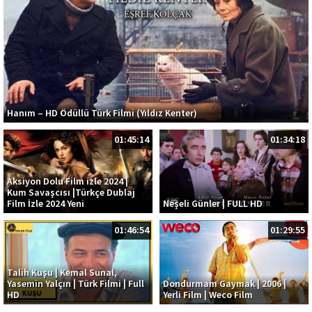
Hanım – HD Ödüllü Türk Filmi (Yıldız Kenter)
01:45:14
01:34:18
Aksiyon Dolu Film izle 2024 |
Kum Savaşcısı |Türkçe Dublaj
Film İzle 2024 Yeni
Neşeli Günler | FULL HD
01:46:54
01:29:55
Talih Kuşu | Kemal Sunal,
Yasemin Yalçın | Türk Filmi | Full
Dondurmam Gaymak | 2006 |
HD
Yerli Film | Weco Film