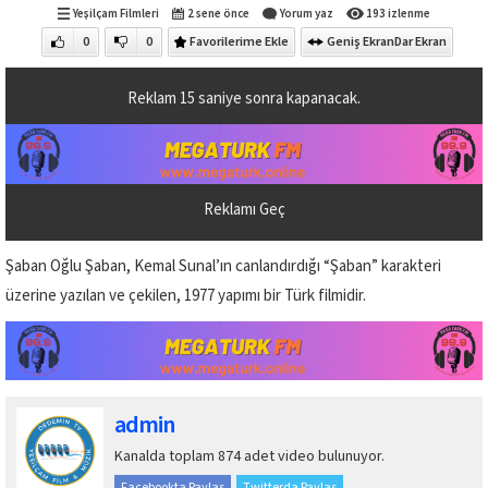
Yeşilçam Filmleri
2 sene önce
Yorum yaz
193 izlenme
0
0
Favorilerime Ekle
Geniş Ekran
Dar Ekran
Reklam
14
saniye sonra kapanacak.
Reklamı Geç
Şaban Oğlu Şaban, Kemal Sunal’ın canlandırdığı “Şaban” karakteri
üzerine yazılan ve çekilen, 1977 yapımı bir Türk filmidir.
admin
Kanalda toplam 874 adet video bulunuyor.
Facebookta Paylaş
Twitterda Paylaş