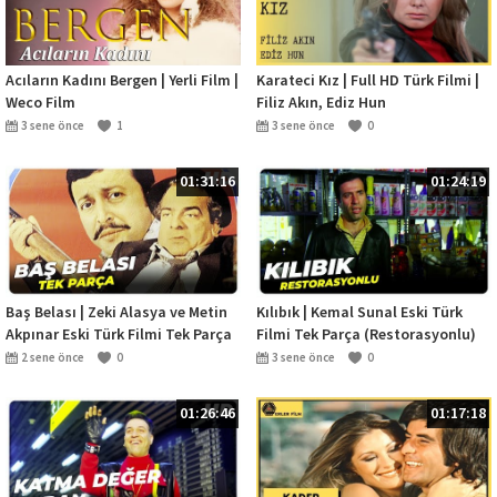
Acıların Kadını Bergen | Yerli Film |
Karateci Kız | Full HD Türk Filmi |
Weco Film
Filiz Akın, Ediz Hun
3 sene önce
1
3 sene önce
0
01:31:16
01:24:19
Baş Belası | Zeki Alasya ve Metin
Kılıbık | Kemal Sunal Eski Türk
Akpınar Eski Türk Filmi Tek Parça
Filmi Tek Parça (Restorasyonlu)
2 sene önce
0
3 sene önce
0
01:26:46
01:17:18