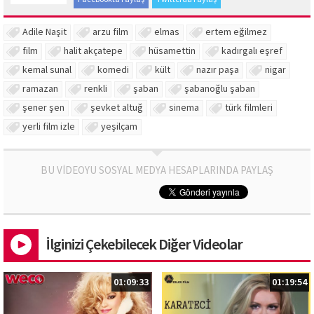
Adile Naşit
arzu film
elmas
ertem eğilmez
film
halit akçatepe
hüsamettin
kadırgalı eşref
kemal sunal
komedi
kült
nazır paşa
nigar
ramazan
renkli
şaban
şabanoğlu şaban
şener şen
şevket altuğ
sinema
türk filmleri
yerli film izle
yeşilçam
BU VİDEOYU SOSYAL MEDYA HESAPLARINDA PAYLAŞ
İlginizi Çekebilecek Diğer Videolar
01:09:33
01:19:54