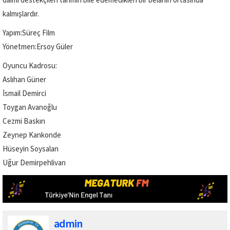
daimi destekçileri tahmin bile edemedikleri bir belanın ortasında
kalmışlardır.
Yapım:Süreç Film
Yönetmen:Ersoy Güler
Oyuncu Kadrosu:
Aslıhan Güner
İsmail Demirci
Toygan Avanoğlu
Cezmi Baskın
Zeynep Kankonde
Hüseyin Soysalan
Uğur Demirpehlivan
admin