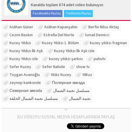
Kanalda toplam 874 adet video bulunuyor.
Facebookta Paylaş
Twitterda Paylaş
Aslıhan Güner
Aslıhan Kapanşahin
Berfin Nilsu Aktaş
Cezmi Baskın
Estrella Del Norte
İsmail Demirci
Kuzey Yıldızı
Kuzey Yıldızı 1. Bölüm
kuzey yıldızı fragman
Kuzey Yıldızı İlk Aşk
Kuzey Yıldızı İlk Aşk izle
Kuzey Yıldızı izle
kuzey yıldızı şarkısı
puhutv
Sefer Kuzey
Sefer Nahide
show tv
Toygan Avanoğlu
Yıldız Kuzey
YılKuz
zeynep kankonde
Полярная звезда
Северная звезdа
مسلسل نجمة الشمال
نجمة الشمال
مسلسل نجمة الشمال الحلقة
BU VİDEOYU SOSYAL MEDYA HESAPLARINDA PAYLAŞ