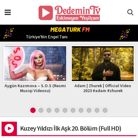
.S (Rəsmi
Adam | Zhurek | Official Video
Nur Türkmen – Zalim A
u)
2023 #adam #zhurek
(Yeni Klip)
Kuzey Yıldızı İlk Aşk 20. Bölüm (Full HD)