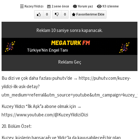
Kuzey Yıldızı
2 sene önce
Yorum yaz
93 izlenme
0
0
Favorilerime Ekle
Reklam
10
saniye sonra kapanacak.
Reklamı Geç
Bu dizi ve çok daha fazlası puhutv’de → https://puhutv.com/kuzey-
yildizi-ilk-ask-detay?
utm_medium=referral&utm_source=youtube&utm_campaign=kuzey_yil
Kuzey Yıldızı “İlk Aşk”a abone olmak için →
https://www.youtube.com/@KuzeyYildiziDizi
20. Bölüm Özet:
Kuzey, küslerin barışacağı ve Yıldız’la da kavuşabileceği bir plan