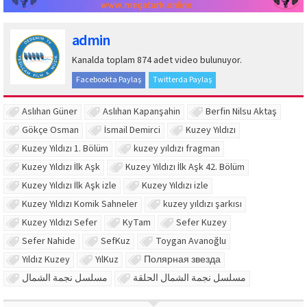
admin
Kanalda toplam 874 adet video bulunuyor.
Facebookta Paylaş
Twitterda Paylaş
Aslıhan Güner
Aslıhan Kapanşahin
Berfin Nilsu Aktaş
Gökçe Osman
İsmail Demirci
Kuzey Yıldızı
Kuzey Yıldızı 1. Bölüm
kuzey yıldızı fragman
Kuzey Yıldızı İlk Aşk
Kuzey Yıldızı İlk Aşk 42. Bölüm
Kuzey Yıldızı İlk Aşk izle
Kuzey Yıldızı izle
Kuzey Yıldızı Komik Sahneler
kuzey yıldızı şarkısı
Kuzey Yıldızı Sefer
KyTam
Sefer Kuzey
Sefer Nahide
SefKuz
Toygan Avanoğlu
Yıldız Kuzey
YılKuz
Полярная звезда
مسلسل نجمة الشمال الحلقة
مسلسل نجمة الشمال