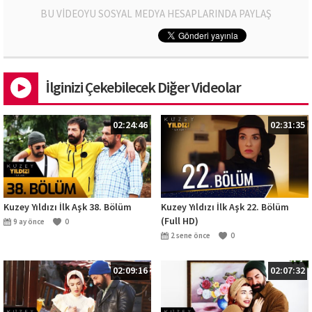
BU VİDEOYU SOSYAL MEDYA HESAPLARINDA PAYLAŞ
İlginizi Çekebilecek Diğer Videolar
02:24:46
02:31:35
Kuzey Yıldızı İlk Aşk 38. Bölüm
Kuzey Yıldızı İlk Aşk 22. Bölüm
(Full HD)
9 ay önce
0
2 sene önce
0
02:09:16
02:07:32