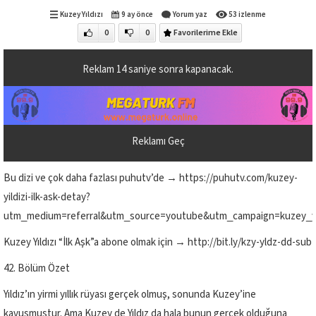
Kuzey Yıldızı
9 ay önce
Yorum yaz
53 izlenme
0
0
Favorilerime Ekle
Reklam
14
saniye sonra kapanacak.
Reklamı Geç
Bu dizi ve çok daha fazlası puhutv’de → https://puhutv.com/kuzey-
yildizi-ilk-ask-detay?
utm_medium=referral&utm_source=youtube&utm_campaign=kuzey_yil
Kuzey Yıldızı “İlk Aşk”a abone olmak için → http://bit.ly/kzy-yldz-dd-sub
42. Bölüm Özet
Yıldız’ın yirmi yıllık rüyası gerçek olmuş, sonunda Kuzey’ine
kavuşmuştur. Ama Kuzey de Yıldız da hala bunun gerçek olduğuna