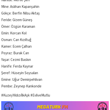
Nahide: Merve Şen
Mine: Aslıhan Kapanşahin
Gökçe: Berfin Nilsu Aktaş
Feride: Gizem Güneş
Ömer: Özgün Karaman
Emin: Korcan Kol
Osman: Can Kızıltuğ
Kamer: Ecem Çalhan
Poyraz: Burak Can
Yaşar: Cezmi Baskın
Hanife: Ferda Kaynar
Şeref: Hüseyin Soysalan
Emine: Uğur Demirpehlivan
Pembe: Zeynep Kankonde
#KuzeyYıldızıİlkAşk #EvliveMutlu