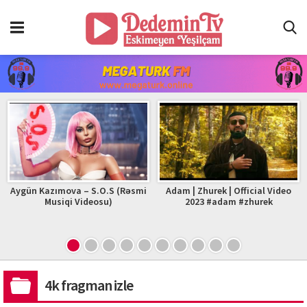
Aygün Kazımova – S.O.S (Rəsmi
Adam | Zhurek | Official Video
Musiqi Videosu)
2023 #adam #zhurek
4k fragman izle