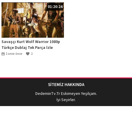
01:20:24
Savaşçı Kurt Wolf Warrior 1080p
Türkçe Dublaj Tek Parça İzle
2 sene önce
2
SİTEMİZ HAKKINDA
DedeminTv.Tr
Eskimeyen Yeşilçam.
İyi Seyirler.