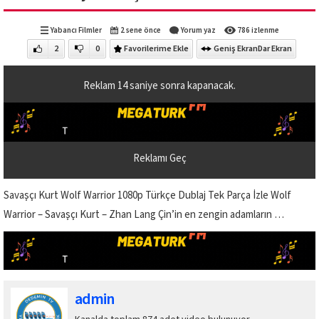
Yabancı Filmler
2 sene önce
Yorum yaz
786 izlenme
2
0
Favorilerime Ekle
Geniş Ekran
Dar Ekran
Reklam
13
saniye sonra kapanacak.
Reklamı Geç
Savaşçı Kurt Wolf Warrior 1080p Türkçe Dublaj Tek Parça İzle Wolf
Warrior – Savaşçı Kurt – Zhan Lang Çin’in en zengin adamların …
admin