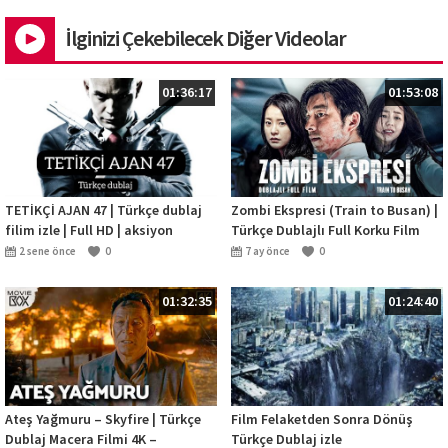
İlginizi Çekebilecek Diğer Videolar
01:36:17
01:53:08
TETİKÇİ AJAN 47 | Türkçe dublaj
Zombi Ekspresi (Train to Busan) |
filim izle | Full HD | aksiyon
Türkçe Dublajlı Full Korku Film
İzle
2 sene önce
0
7 ay önce
0
01:32:35
01:24:40
Ateş Yağmuru – Skyfire | Türkçe
Film Felaketden Sonra Dönüş
Dublaj Macera Filmi 4K –
Türkçe Dublaj izle