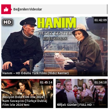
https://ak.lnk.to/SOS Musiqi: Kazım Can ...
Beğenilen Videolar
01:42:09
Hanım – HD Ödüllü Türk Filmi (Yıldız Kenter)
01:45:14
01:34:18
Aksiyon Dolu Film izle 2024 |
Kum Savaşcısı |Türkçe Dublaj
Film İzle 2024 Yeni
Neşeli Günler | FULL HD