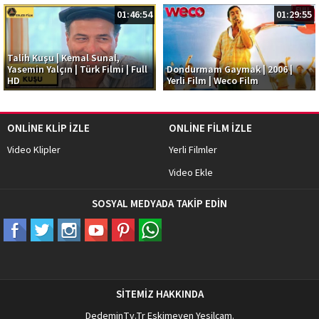
01:46:54
01:29:55
Talih Kuşu | Kemal Sunal,
Yasemin Yalçın | Türk Filmi | Full
Dondurmam Gaymak | 2006 |
HD
Yerli Film | Weco Film
ONLİNE KLİP İZLE
ONLİNE FİLM İZLE
Video Klipler
Yerli Filmler
Video Ekle
SOSYAL MEDYADA TAKİP EDİN
SİTEMİZ HAKKINDA
DedeminTv.Tr
Eskimeyen Yeşilçam.