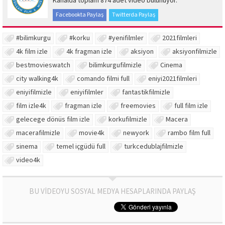
Kanalda toplam 874 adet video bulunuyor.
Facebookta Paylaş
Twitterda Paylaş
#bilimkurgu
#korku
#yenifilmler
2021filmleri
4k film izle
4k fragman izle
aksiyon
aksiyonfilmizle
bestmovieswatch
bilimkurgufilmizle
Cinema
city walking4k
comando filmi full
eniyi2021filmleri
eniyifilmizle
eniyifilmler
fantastikfilmizle
film izle4k
fragman izle
freemovies
full film izle
gelecege dönüs film izle
korkufilmizle
Macera
macerafilmizle
movie4k
newyork
rambo film full
sinema
temel içgüdü full
turkcedublajfilmizle
video4k
BU VİDEOYU SOSYAL MEDYA HESAPLARINDA PAYLAŞ