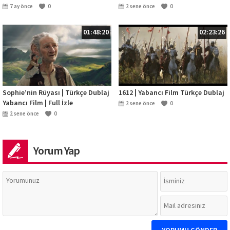
MovieBox
7 ay önce
0
2 sene önce
0
01:48:20
02:23:26
Sophie’nin Rüyası | Türkçe Dublaj
1612 | Yabancı Film Türkçe Dublaj
Yabancı Film | Full İzle
2 sene önce
0
2 sene önce
0
Yorum Yap