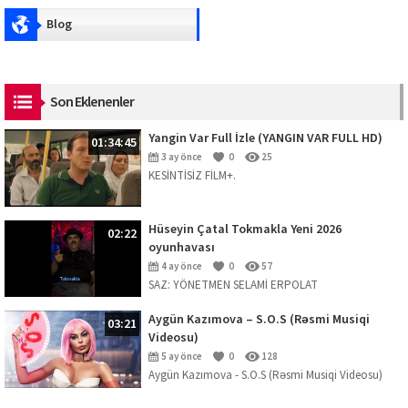
Blog
Son Eklenenler
Yangin Var Full İzle (YANGIN VAR FULL HD)
01:34:45
3 ay önce
0
25
KESİNTİSİZ FİLM+.
Hüseyin Çatal Tokmakla Yeni 2026
02:22
oyunhavası
4 ay önce
0
57
SAZ: YÖNETMEN SELAMİ ERPOLAT
Aygün Kazımova – S.O.S (Rəsmi Musiqi
03:21
Videosu)
5 ay önce
0
128
Aygün Kazımova - S.O.S (Rəsmi Musiqi Videosu)
Mahnını dinləmək üçün platformalar: